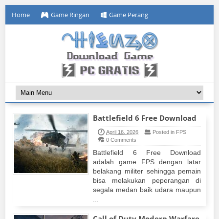
Home
Game Ringan
Game Perang
Battlefield 6 Free Download
April 16, 2026
Posted in FPS
0 Comments
Battlefield 6 Free Download
adalah game FPS dengan latar
belakang militer sehingga pemain
bisa melakukan peperangan di
segala medan baik udara maupun
...
Call of Duty Modern Warfare