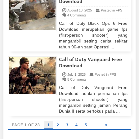
Download
August 13, 2025
Posted in FPS
4 Comments
Call of Duty Black Ops 6 Free
Download merupakan game fps
(first-person shooter) yang
mengambil setting cerita sekitar
tahun 90-an saat Operasi ...
Call of Duty Vanguard Free
Download
July 1, 2025
Posted in FPS
5 Comments
Call of Duty Vanguard Free
Download adalah permainan fps
(first-person shooter) yang
mengambil setting jaman Perang
Dunia II serta berfokus pada ...
PAGE 1 OF 28
1
2
3
4
5
...
»