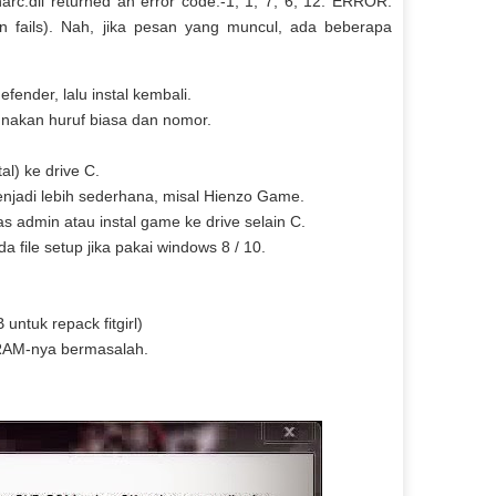
rc.dll returned an error code:-1, 1, 7, 6, 12. ERROR:
n fails). Nah, jika pesan yang muncul, ada beberapa
fender, lalu instal kembali.
nakan huruf biasa dan nomor.
l) ke drive C.
jadi lebih sederhana, misal Hienzo Game.
s admin atau instal game ke drive selain C.
 file setup jika pakai windows 8 / 10.
untuk repack fitgirl)
a RAM-nya bermasalah.