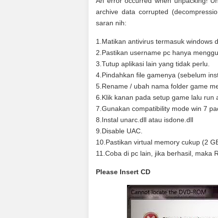
An error occurred when unpacking! Una
archive data corrupted (decompressio
saran nih:
1.Matikan antivirus termasuk windows de
2.Pastikan username pc hanya menggu
3.Tutup aplikasi lain yang tidak perlu.
4.Pindahkan file gamenya (sebelum insta
5.Rename / ubah nama folder game men
6.Klik kanan pada setup game lalu run a
7.Gunakan compatibility mode win 7 pada
8.Instal unarc.dll atau isdone.dll
9.Disable UAC.
10.Pastikan virtual memory cukup (2 GB 
11.Coba di pc lain, jika berhasil, mak
Please Insert CD