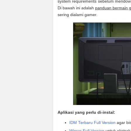
system requirements sebelum mendo
Di bawah ini adalah
panduan bermain g
sering dialami gamer.
Aplikasi yang perlu di-instal:
IDM Terbaru Full Version
agar bi
Winrar Full Version
untuk ekstrak f