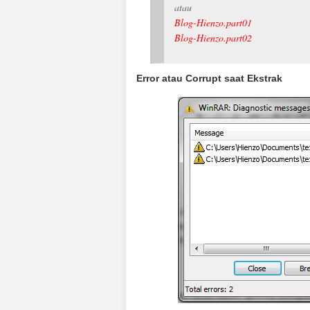
atau
Blog-Hienzo.part01
Blog-Hienzo.part02
Error atau Corrupt saat Ekstrak