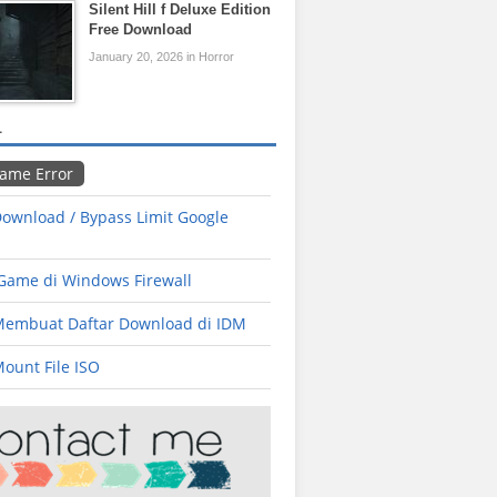
Silent Hill f Deluxe Edition
Free Download
January 20, 2026 in Horror
L
Game Error
ownload / Bypass Limit Google
 Game di Windows Firewall
Membuat Daftar Download di IDM
ount File ISO