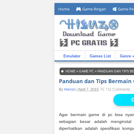
Home
Game Ringan
Game Pe
Emulator
Games List
Genre 
HOME
»
GAME PC
»
PANDUAN DAN TIPS BE
Panduan dan Tips Bermain 
By
Hienzo
|
April 7, 2015
711 Comments
D
Agar bermain game di pc bisa nyam
sebagian besar adalah menginstal 
diperhatikan adalah spesifikasi kom