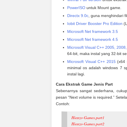
PowerISO
untuk Mount game.
Directx 9.0c
, guna menghindari fi
Iobit Driver Booster Pro Edition
(L
Microsoft Net framework 3.5
Microsoft Net framework 4.5
Microsoft Visual C++ 2005, 2008
64-bit, maka instal yang 32-bit ser
Microsoft Visual C++ 2015
(x64 =
minimal os adalah windows 7 sp1
instal lagi.
Cara Ekstrak Game Jenis Part
Sebenarnya sangat sederhana, cukup
pesan “Next volume is required.” Setelah
Contoh:
Hienzo-Games.part1
Hienzo-Games.part2