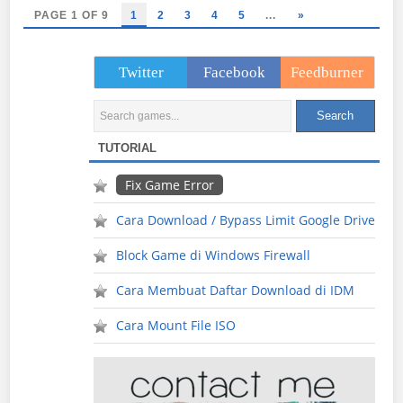
PAGE 1 OF 9
1
2
3
4
5
...
»
Twitter
Facebook
Feedburner
TUTORIAL
Fix Game Error
Cara Download / Bypass Limit Google Drive
Block Game di Windows Firewall
Cara Membuat Daftar Download di IDM
Cara Mount File ISO