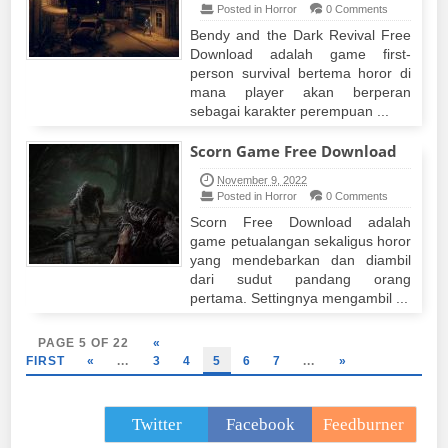
Posted in Horror
0 Comments
Bendy and the Dark Revival Free
Download adalah game first-
person survival bertema horor di
mana player akan berperan
sebagai karakter perempuan ...
Scorn Game Free Download
November 9, 2022
Posted in Horror
0 Comments
Scorn Free Download adalah
game petualangan sekaligus horor
yang mendebarkan dan diambil
dari sudut pandang orang
pertama. Settingnya mengambil ...
PAGE 5 OF 22
«
FIRST
«
...
3
4
5
6
7
...
»
Twitter
Facebook
Feedburner