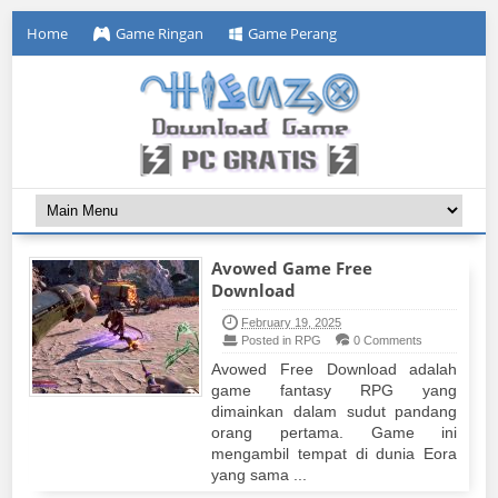
Home
Game Ringan
Game Perang
Avowed Game Free
Download
February 19, 2025
Posted in RPG
0 Comments
Avowed Free Download adalah
game fantasy RPG yang
dimainkan dalam sudut pandang
orang pertama. Game ini
mengambil tempat di dunia Eora
yang sama ...