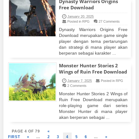
Dynasty Warriors Origins
Free Download
January 20, 2025
Posted in RPG
27 Comments
Dynasty Warriors Origins Free
Download merupakan game single
player dengan tema pertarungan
dan strategi di mana player akan
berperan sebagai karakter ...
Monster Hunter Stories 2
Wings of Ruin Free Download
January 7, 2025
Posted in RPG
2 Comments
Monster Hunter Stories 2 Wings of
Ruin Free Download merupakan
role-playing game dari series
Monster Hunter di mana player
akan berperan sebagai ...
PAGE 4 OF 79
«
FIRST
«
...
2
3
4
5
6
...
»