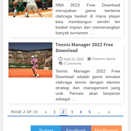
NBA 2K23 Free Download
merupakan game bertema
olahraga basket di mana player
bisa membangun sendiri tim
basket impian dan memenangkan
banyak turnamen ...
Tennis Manager 2022 Free
Download
June 21, 2022
Posted in Sports
0 Comments
Tennis Manager 2022 Free
Download adalah game simulasi
olahraga tennis dengan elemen
strategi dan management yang
unik. Pemain akan berperan
sebagai ...
PAGE 2 OF 15
«
1
2
3
4
5
...
»
Twitter
Facebook
Feedburner