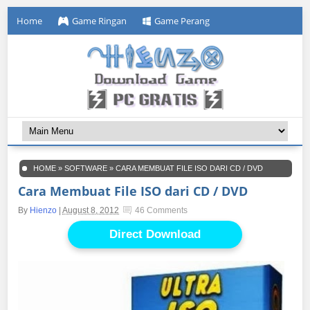
Home
Game Ringan
Game Perang
HOME
»
SOFTWARE
»
CARA MEMBUAT FILE ISO DARI CD / DVD
Cara Membuat File ISO dari CD / DVD
By
Hienzo
|
August 8, 2012
46 Comments
Direct Download