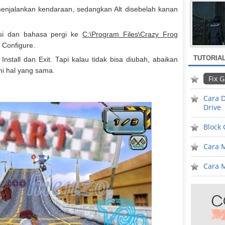
enjalankan kendaraan, sedangkan Alt disebelah kanan
usi dan bahasa pergi ke
C:\Program Files\Crazy Frog
a Configure.
TUTORIA
 Install dan Exit. Tapi kalau tidak bisa diubah, abaikan
mi hal yang sama.
Fix 
Cara D
Drive
Block
Cara 
Cara M