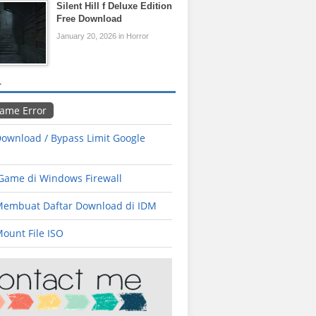
Silent Hill f Deluxe Edition
Free Download
January 20, 2026 in Horror
L
Game Error
ownload / Bypass Limit Google
 Game di Windows Firewall
Membuat Daftar Download di IDM
ount File ISO