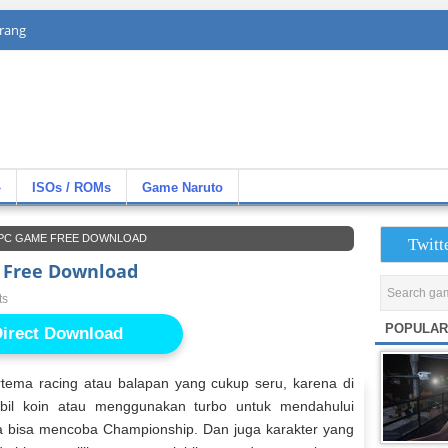
rang
»
ISOs / ROMs
Game Naruto
 PC GAME FREE DOWNLOAD
Twitt
e Free Download
ts
POPULAR
irect Download
ema racing atau balapan yang cukup seru, karena di
bil koin atau menggunakan turbo untuk mendahului
nda bisa mencoba Championship. Dan juga karakter yang