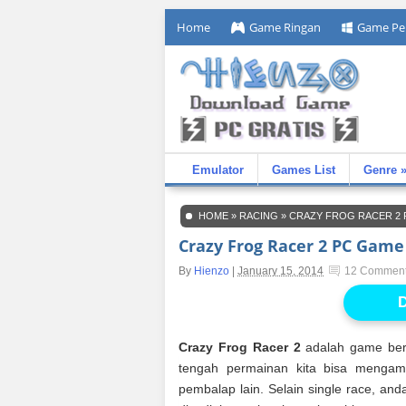
Home
Game Ringan
Game Pe
Emulator
Games List
Genre 
HOME
»
RACING
»
CRAZY FROG RACER 2
Crazy Frog Racer 2 PC Gam
By
Hienzo
|
January 15, 2014
12 Commen
D
Crazy Frog Racer 2
adalah game bert
tengah permainan kita bisa mengam
pembalap lain. Selain single race, a