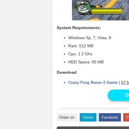
System Requirements:
Windows Xp, 7, Vista, 8
Ram: 512 MB
Cpu: 1.2 Ghz
HDD Space: 85 MB
Download
Crazy Frog Racer 2 Game
|
57 M
D
Share on:
Twitter
Facebook
P