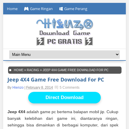
Home
Game Ringan
Game Perang
HOME
»
RACING
»
JEEP 4X4 GAME FREE DOWNLOAD FOR PC
Jeep 4X4 Game Free Download For PC
By
Hienzo
|
February 8, 2014
5 Comments
Direct Download
Jeep 4X4
adalah game pc bertema balapan mobil jip. Cukup
banyak kelebihan dari game ini, diantaranya ringan,
sehingga bisa dimainkan di berbagai komputer, dari spek