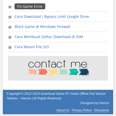
Fix Game Error
Cara Download / Bypass Limit Google Drive
Block Game di Windows Firewall
Cara Membuat Daftar Download di IDM
Cara Mount File ISO
Copyright © 2012-2024
Download Game PC Gratis Offline Full Version
Terbaru – Hienzo
| All Rights Reserved.
Designed by Hienzo
About Us
-
Privacy Policy
-
Disclaimer