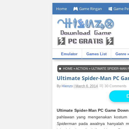
Home
Game Ringan
Game Pe
Emulator
Games List
Genre 
HOME
»
ACTION
»
ULTIMATE SPIDER-MAN
Ultimate Spider-Man PC G
By
Hienzo
|
March 6, 2014
30 Comments
D
Ultimate Spider-Man PC Game Down
pahlawan yang mengenakan kostum l
Spiderman
pada awalnya hanyalah man