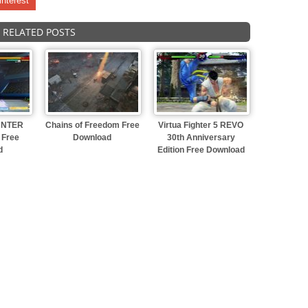
interest
RELATED POSTS
UNTER
Chains of Freedom Free
Virtua Fighter 5 REVO
 Free
Download
30th Anniversary
d
Edition Free Download