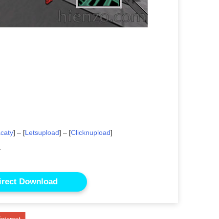
caty
] – [
Letsupload
] – [
Clicknupload
]
d
irect Download