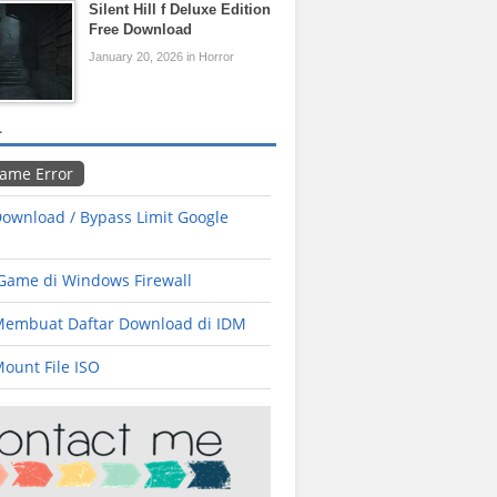
Silent Hill f Deluxe Edition
Free Download
January 20, 2026 in Horror
L
Game Error
ownload / Bypass Limit Google
 Game di Windows Firewall
Membuat Daftar Download di IDM
ount File ISO