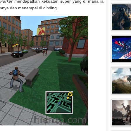
 Parker
mendapatkan kekuatan super yang di mana ia
nnya dan menempel di dinding.