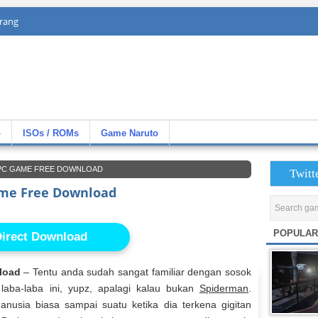
rang
»
ISOs / ROMs
Game Naruto
 PC GAME FREE DOWNLOAD
Twitt
ame Free Download
POPULAR
irect Download
load
– Tentu anda sudah sangat familiar dengan sosok
aba-laba ini, yupz, apalagi kalau bukan
Spiderman
.
usia biasa sampai suatu ketika dia terkena gigitan