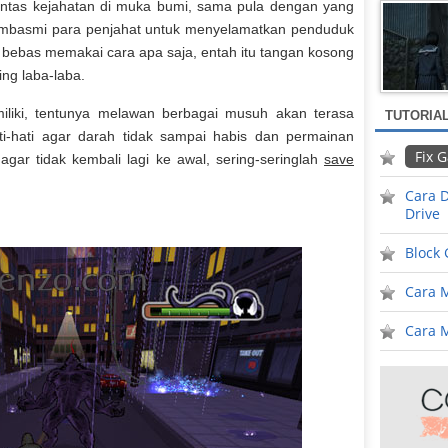
ntas kejahatan di muka bumi, sama pula dengan yang
membasmi para penjahat untuk menyelamatkan penduduk
bebas memakai cara apa saja, entah itu tangan kosong
ng laba-laba.
liki, tentunya melawan berbagai musuh akan terasa
TUTORIA
i-hati agar darah tidak sampai habis dan permainan
Fix 
 agar tidak kembali lagi ke awal, sering-seringlah
save
Cara D
Drive
Block
Cara 
Cara M