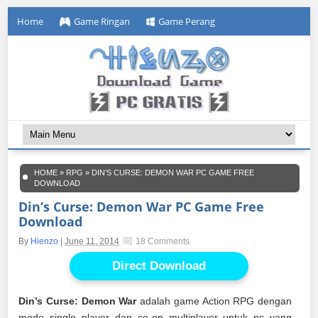
Home
Game Ringan
Game Perang
HOME
»
RPG
»
DIN’S CURSE: DEMON WAR PC GAME FREE
DOWNLOAD
Din’s Curse: Demon War PC Game Free
Download
By
Hienzo
|
June 11, 2014
18 Comments
Direct Download
Din’s Curse: Demon War
adalah game Action RPG dengan
mode single player dan co-op multiplayer untuk pc yang