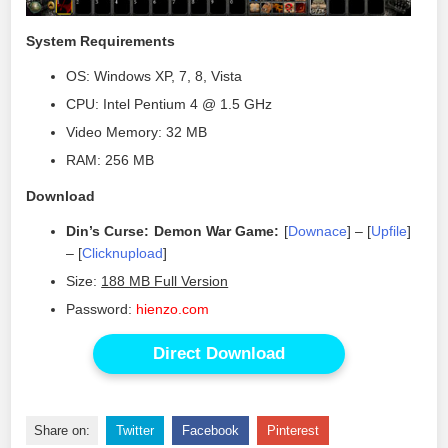
System Requirements
OS: Windows XP, 7, 8, Vista
CPU: Intel Pentium 4 @ 1.5 GHz
Video Memory: 32 MB
RAM: 256 MB
Download
Din’s Curse: Demon War Game:
[
Downace
] – [
Upfile
]
– [
Clicknupload
]
Size:
188 MB Full Version
Password:
hienzo.com
Direct Download
Share on:
Twitter
Facebook
Pinterest