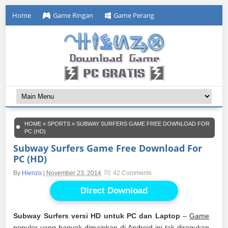
Home
Game Ringan
Game Perang
HOME
»
SPORTS
»
SUBWAY SURFERS GAME FREE DOWNLOAD FOR
PC (HD)
Subway Surfers Game Free Download For
PC (HD)
By
Hienzo
|
November 23, 2014
42 Comments
Direct Download
Subway Surfers versi HD untuk PC dan Laptop
–
Game
populer yang banyak dimainkan di Android
ini tak diragukan