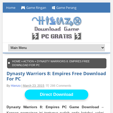
Home
Game Ringan
Game Perang
HOME
»
ACTION
»
DYNASTY WARRIORS 8: EMPIRES FREE
DOWNLOAD FOR PC
Dynasty Warriors 8: Empires Free Download
For PC
By
Hienzo
|
March 23, 2015
286 Comments
Direct Download
Dynasty Warriors 8: Empires PC Game Download
–
Konsep permainan ini tentunya sudah anda ketahui, yakni