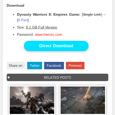
Download
Dynasty Warriors 8: Empires Game:
[
Single Link
] –
[
9 Part
]
Size:
8.1 GB Full Version
Password:
www.hienzo.com
Direct Download
Share on:
Twitter
Facebook
Pinterest
RELATED POSTS