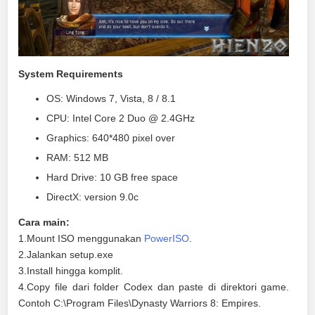
System Requirements
OS: Windows 7, Vista, 8 / 8.1
CPU: Intel Core 2 Duo @ 2.4GHz
Graphics: 640*480 pixel over
RAM: 512 MB
Hard Drive: 10 GB free space
DirectX: version 9.0c
Cara main:
1.Mount ISO menggunakan
PowerISO
.
2.Jalankan setup.exe
3.Install hingga komplit.
4.Copy file dari folder Codex dan paste di direktori game.
Contoh C:\Program Files\Dynasty Warriors 8: Empires.