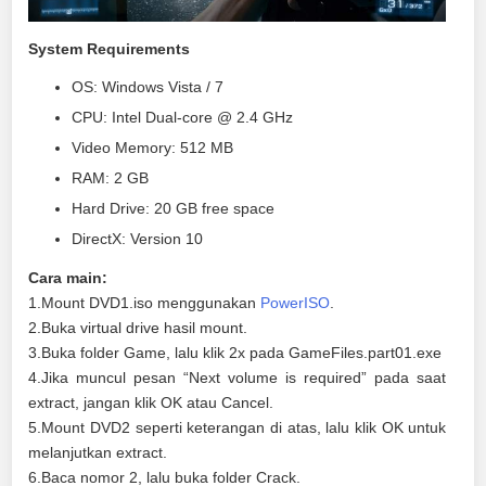
System Requirements
OS: Windows Vista / 7
CPU: Intel Dual-core @ 2.4 GHz
Video Memory: 512 MB
RAM: 2 GB
Hard Drive: 20 GB free space
DirectX: Version 10
Cara main:
1.Mount DVD1.iso menggunakan
PowerISO
.
2.Buka virtual drive hasil mount.
3.Buka folder Game, lalu klik 2x pada GameFiles.part01.exe
4.Jika muncul pesan “Next volume is required” pada saat
extract, jangan klik OK atau Cancel.
5.Mount DVD2 seperti keterangan di atas, lalu klik OK untuk
melanjutkan extract.
6.Baca nomor 2, lalu buka folder Crack.