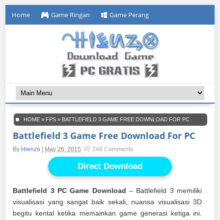
Home
Game Ringan
Game Perang
HOME
»
FPS
»
BATTLEFIELD 3 GAME FREE DOWNLOAD FOR PC
Battlefield 3 Game Free Download For PC
By
Hienzo
|
May 26, 2015
246 Comments
Direct Download
Battlefield 3 PC Game Download
– Battlefield 3 memiliki
visualisasi yang sangat baik sekali, nuansa visualisasi 3D
begitu kental ketika memainkan game generasi ketiga ini.