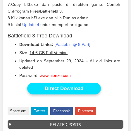
7.Copy bf3.exe dan paste di direktori game. Contoh
C:\Program Files\Battlefield 3.
8.Klik kanan bf3.exe dan pilih Run as admin.
9.Instal
Update 4
untuk memperbarui game.
Battlefield 3 Free Download
Download Links:
[
Pastebin @ 8 Part
]
Size:
14.6 GB Full Version
Updated on September 29, 2024 – All old links are
deleted
Password:
www.hienzo.com
Direct Download
Share on:
Twitter
Facebook
Pinterest
RELATED POSTS