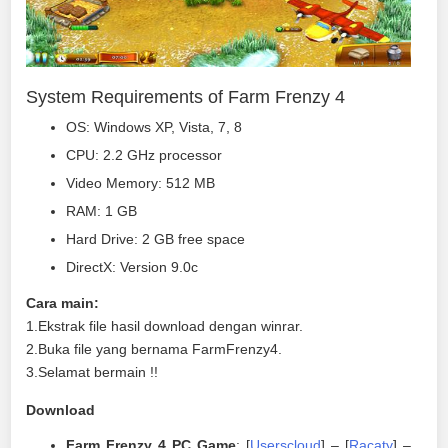
System Requirements of Farm Frenzy 4
OS: Windows XP, Vista, 7, 8
CPU: 2.2 GHz processor
Video Memory: 512 MB
RAM: 1 GB
Hard Drive: 2 GB free space
DirectX: Version 9.0c
Cara main:
1.Ekstrak file hasil download dengan winrar.
2.Buka file yang bernama FarmFrenzy4.
3.Selamat bermain !!
Download
Farm Frenzy 4 PC Game
: [
Userscloud
] – [
Racaty
] –