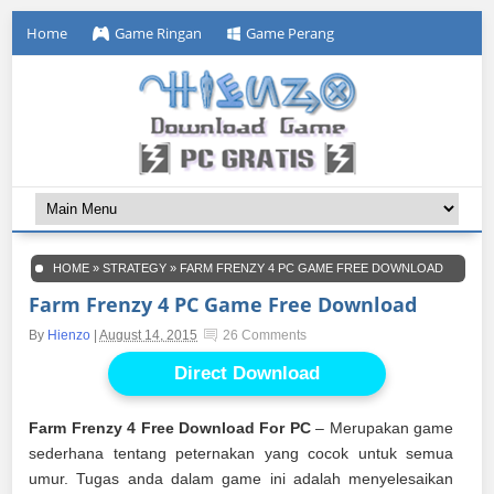
Home
Game Ringan
Game Perang
HOME
»
STRATEGY
»
FARM FRENZY 4 PC GAME FREE DOWNLOAD
Farm Frenzy 4 PC Game Free Download
By
Hienzo
|
August 14, 2015
26 Comments
Direct Download
Farm Frenzy 4 Free Download For PC
– Merupakan game
sederhana tentang peternakan yang cocok untuk semua
umur. Tugas anda dalam game ini adalah menyelesaikan