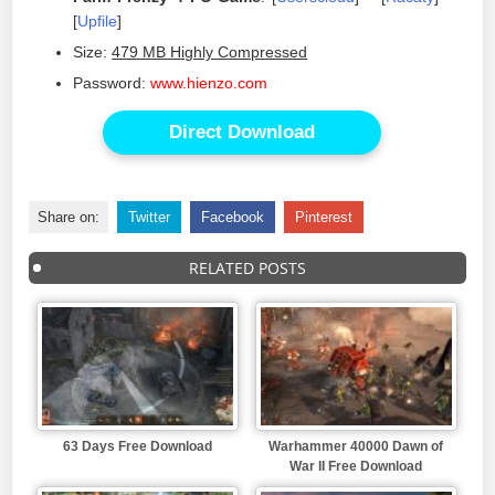
[
Upfile
]
Size:
479 MB Highly Compressed
Password:
www.hienzo.com
Direct Download
Share on:
Twitter
Facebook
Pinterest
RELATED POSTS
63 Days Free Download
Warhammer 40000 Dawn of
War II Free Download