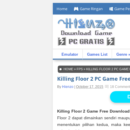
Home
Game Ringan
Game Pe
Emulator
Games List
Genre 
HOME
»
FPS
»
KILLING FLOOR 2 PC GAM
Killing Floor 2 PC Game Fr
By
Hienzo
|
October 17, 2015
18 Commen
D
Killing Floor 2 Game Free Download
Floor 2 dapat dimainkan sendiri maup
menentukan pilihan kedua, maka ke