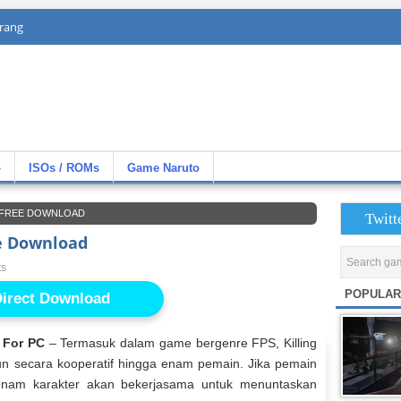
rang
»
ISOs / ROMs
Game Naruto
E FREE DOWNLOAD
Twitt
ee Download
ts
POPULAR
irect Download
 For PC
– Termasuk dalam game bergenre FPS, Killing
un secara kooperatif hingga enam pemain. Jika pemain
enam karakter akan bekerjasama untuk menuntaskan