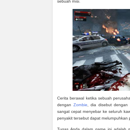
sebuah misi.
Cerita berawal ketika sebuah perusah
dengan
Zombie
, dia disebut dengan 
sangat cepat menyebar ke seluruh ka
penyakit tersebut dapat melumpuhkan 
Tugas Anda dalam game ini adalah m