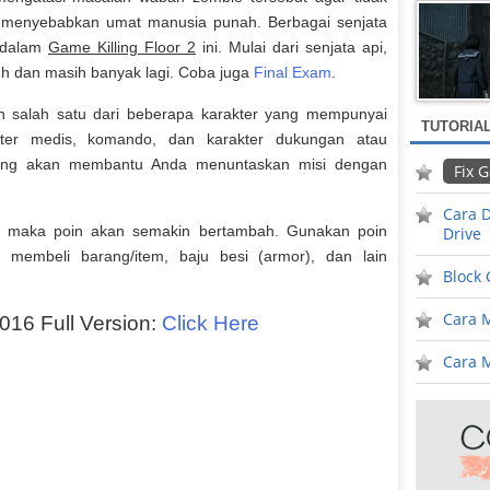
 menyebabkan umat manusia punah. Berbagai senjata
 dalam
Game Killing Floor 2
ini. Mulai dari senjata api,
uh dan masih banyak lagi. Coba juga
Final Exam
.
h salah satu dari beberapa karakter yang mempunyai
TUTORIA
kter medis, komando, dan karakter dukungan atau
 yang akan membantu Anda menuntaskan misi dengan
Fix 
Cara D
ni, maka poin akan semakin bertambah. Gunakan poin
Drive
, membeli barang/item, baju besi (armor), dan lain
Block
Cara 
2016 Full Version:
Click Here
Cara M