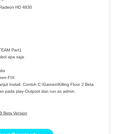
 Radeon HD 4830
sTEAM.Part1
mbol apa saja.
tis
een-FIX.
lanjut Install. Contoh C:\Games\Killing Floor 2 Beta
kanan pada play-Outpost dan run as admin.
B Beta Version