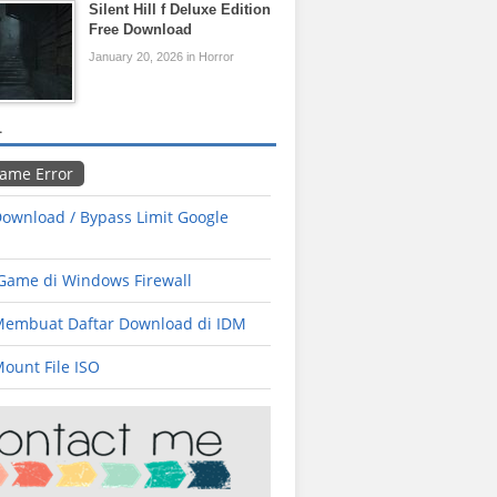
Silent Hill f Deluxe Edition
Free Download
January 20, 2026 in Horror
L
Game Error
ownload / Bypass Limit Google
 Game di Windows Firewall
Membuat Daftar Download di IDM
ount File ISO