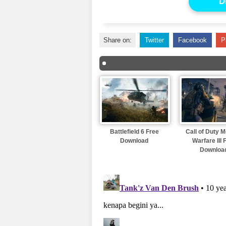
D
Share on:
Twitter
Facebook
P
Battlefield 6 Free
Call of Duty 
Download
Warfare III 
Downloa