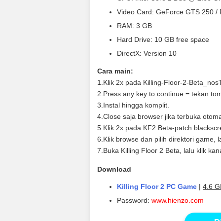
Video Card: GeForce GTS 250 /
RAM: 3 GB
Hard Drive: 10 GB free space
DirectX: Version 10
Cara main:
1.Klik 2x pada Killing-Floor-2-Beta_no
2.Press any key to continue = tekan to
3.Instal hingga komplit.
4.Close saja browser jika terbuka otoma
5.Klik 2x pada KF2 Beta-patch blackscr
6.Klik browse dan pilih direktori game, 
7.Buka Killing Floor 2 Beta, lalu klik 
Download
Killing Floor 2 PC Game
|
4.6 G
Password:
www.hienzo.com