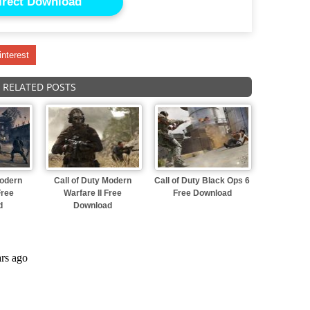
irect Download
interest
RELATED POSTS
Modern
Call of Duty Modern
Call of Duty Black Ops 6
Free
Warfare II Free
Free Download
d
Download