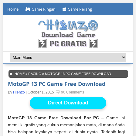
Home
Game Ringan
Game Perang
HOME
»
RACING
»
MOTOGP 13 PC GAME FREE DOWNLOAD
MotoGP 13 PC Game Free Download
By
Hienzo
|
October 1, 2015
90 Comments
Direct Download
MotoGP 13 Game Free Download For PC
– Game ini
memiliki grafis yang cukup memanjakan mata, di mana Anda
bisa balapan layaknya seperti di dunia nyata. Terlebih lagi