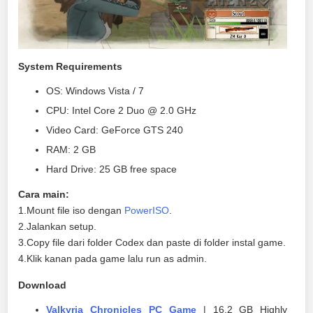
System Requirements
OS: Windows Vista / 7
CPU: Intel Core 2 Duo @ 2.0 GHz
Video Card: GeForce GTS 240
RAM: 2 GB
Hard Drive: 25 GB free space
Cara main:
1.Mount file iso dengan
PowerISO
.
2.Jalankan setup.
3.Copy file dari folder Codex dan paste di folder instal game.
4.Klik kanan pada game lalu run as admin.
Download
Valkyria Chronicles PC Game
|
16.2 GB Highly