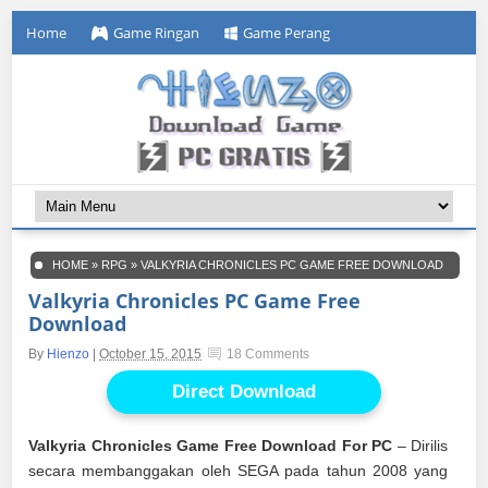
Home
Game Ringan
Game Perang
HOME
»
RPG
»
VALKYRIA CHRONICLES PC GAME FREE DOWNLOAD
Valkyria Chronicles PC Game Free
Download
By
Hienzo
|
October 15, 2015
18 Comments
Direct Download
Valkyria Chronicles Game Free Download For PC
– Dirilis
secara membanggakan oleh SEGA pada tahun 2008 yang