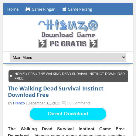
Home
Game Ringan
Game Perang
HOME
»
FPS
»
THE WALKING DEAD SURVIVAL INSTINCT DOWNLOAD
FREE
The Walking Dead Survival Instinct
Download Free
By
Hienzo
|
December 31, 2015
60 Comments
Direct Download
The Walking Dead Survival Instinct Game Free
Download
– Hampir semua game dengan genre shooting