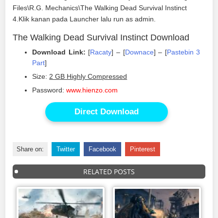
Files\R.G. Mechanics\The Walking Dead Survival Instinct
4.Klik kanan pada Launcher lalu run as admin.
The Walking Dead Survival Instinct Download
Download Link:
[
Racaty
] – [
Downace
] – [
Pastebin 3
Part
]
Size:
2 GB Highly Compressed
Password:
www.hienzo.com
Direct Download
Share on:
Twitter
Facebook
Pinterest
RELATED POSTS