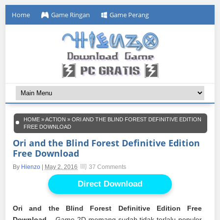
Home
Game Ringan
Game Perang
HOME
»
ACTION
»
ORI AND THE BLIND FOREST DEFINITIVE EDITION
FREE DOWNLOAD
Ori and the Blind Forest Definitive Edition
Free Download
By
Hienzo
|
May 2, 2016
37 Comments
Direct Download
Ori and the Blind Forest Definitive Edition Free
Download
– Game 2D memang sudah tidak terlalu populer