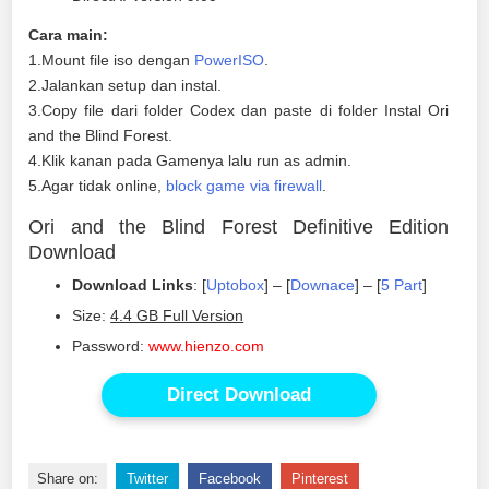
Cara main:
1.Mount file iso dengan
PowerISO
.
2.Jalankan setup dan instal.
3.Copy file dari folder Codex dan paste di folder Instal Ori
and the Blind Forest.
4.Klik kanan pada Gamenya lalu run as admin.
5.Agar tidak online,
block game via firewall
.
Ori and the Blind Forest Definitive Edition
Download
Download Links
: [
Uptobox
] – [
Downace
] – [
5 Part
]
Size:
4.4 GB Full Version
Password:
www.hienzo.com
Direct Download
Share on:
Twitter
Facebook
Pinterest