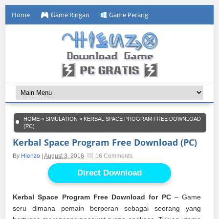
Home
Game Ringan
Game Perang
HOME
»
SIMULATION
»
KERBAL SPACE PROGRAM FREE DOWNLOAD
(PC)
Kerbal Space Program Free Download (PC)
By
Hienzo
|
August 3, 2016
16 Comments
Direct Download
Kerbal Space Program Free Download for PC
– Game
seru dimana pemain berperan sebagai seorang yang