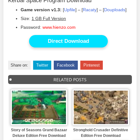
Kerbal Space Program Download
Game version
v1.3:
[
Upfile
] – [
Racaty
] – [
Douploads
]
Size:
1 GB Full Version
Password:
www.hienzo.com
Direct Download
Share on:
Twitter
Facebook
Pinterest
RELATED POSTS
Story of Seasons Grand Bazaar
Stronghold Crusader Definitive
Deluxe Edition Free Download
Edition Free Download