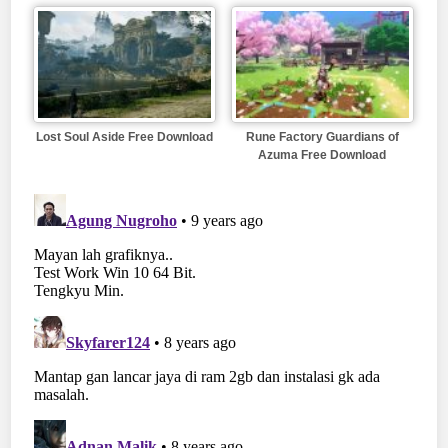
Lost Soul Aside Free Download
Rune Factory Guardians of
Azuma Free Download