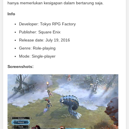
hanya memerlukan kesigapan dalam bertarung saja.
Info
Developer: Tokyo RPG Factory
Publisher: Square Enix
Release date: July 19, 2016
Genre: Role-playing
Mode: Single-player
Screenshots: