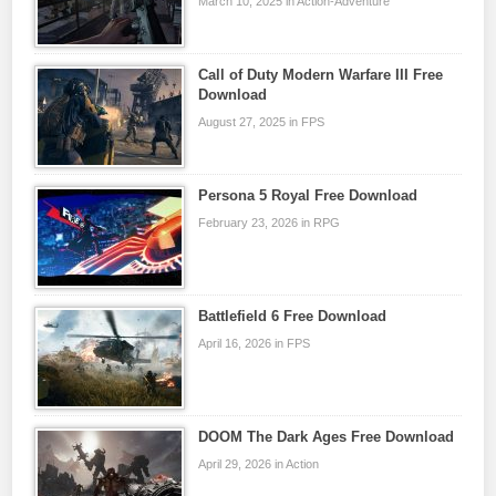
March 10, 2025 in Action-Adventure
Call of Duty Modern Warfare III Free
Download
August 27, 2025 in FPS
Persona 5 Royal Free Download
February 23, 2026 in RPG
Battlefield 6 Free Download
April 16, 2026 in FPS
DOOM The Dark Ages Free Download
April 29, 2026 in Action