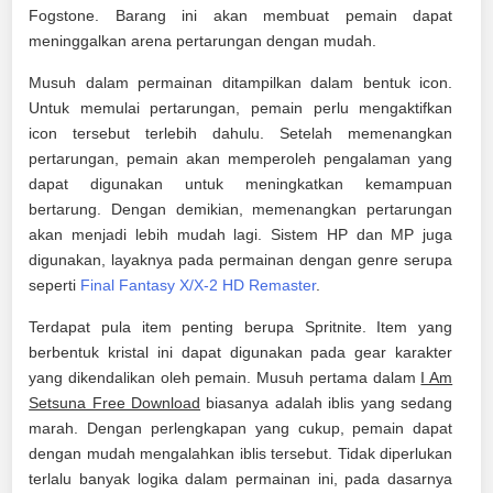
Fogstone. Barang ini akan membuat pemain dapat
meninggalkan arena pertarungan dengan mudah.
Musuh dalam permainan ditampilkan dalam bentuk icon.
Untuk memulai pertarungan, pemain perlu mengaktifkan
icon tersebut terlebih dahulu. Setelah memenangkan
pertarungan, pemain akan memperoleh pengalaman yang
dapat digunakan untuk meningkatkan kemampuan
bertarung. Dengan demikian, memenangkan pertarungan
akan menjadi lebih mudah lagi. Sistem HP dan MP juga
digunakan, layaknya pada permainan dengan genre serupa
seperti
Final Fantasy X/X-2 HD Remaster
.
Terdapat pula item penting berupa Spritnite. Item yang
berbentuk kristal ini dapat digunakan pada gear karakter
yang dikendalikan oleh pemain. Musuh pertama dalam
I Am
Setsuna Free Download
biasanya adalah iblis yang sedang
marah. Dengan perlengkapan yang cukup, pemain dapat
dengan mudah mengalahkan iblis tersebut. Tidak diperlukan
terlalu banyak logika dalam permainan ini, pada dasarnya