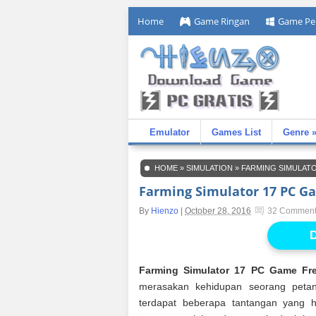
Home
Game Ringan
Game Pe
Emulator
Games List
Genre 
HOME
»
SIMULATION
»
FARMING SIMULAT
Farming Simulator 17 PC G
By
Hienzo
|
October 28, 2016
32 Commen
D
Farming Simulator 17 PC Game Fr
merasakan kehidupan seorang petan
terdapat beberapa tantangan yang h