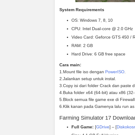
System Requirements
OS: Windows 7, 8, 10
CPU: Intel Dual-core @ 2.0 GHz
Video Card: Geforce GTS 450 /
RAM: 2 GB
Hard Drive: 6 GB free space
Cara main:
1.Mount file iso dengan
PowerISO
.
2.Jalankan setup untuk instal.
3.Copy isi dari folder Crack dan paste d
4.Buka folder x64 (64-bit) atau x86 (3
5.Block semua file game exe di Firewall
6.Klik kanan pada Gamenya lalu run as
Farming Simulator 17 Downloa
Full Game:
[
GDrive
] – [
Diskokos