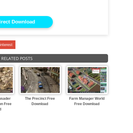
irect Download
interest
RELATED POSTS
usader
The Precinct Free
Farm Manager World
ion Free
Download
Free Download
d