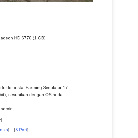
 Radeon HD 6770 (1 GB)
i folder instal Farming Simulator 17.
2-bit), sesuaikan dengan OS anda.
.
 admin.
d
miko
] – [
5 Part
]