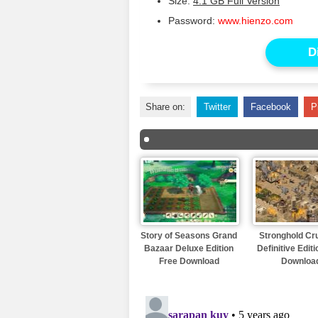
Size:
4.1 GB Full Version
Password:
www.hienzo.com
D
Share on:
Twitter
Facebook
P
Story of Seasons Grand
Stronghold Cr
Bazaar Deluxe Edition
Definitive Edit
Free Download
Downloa