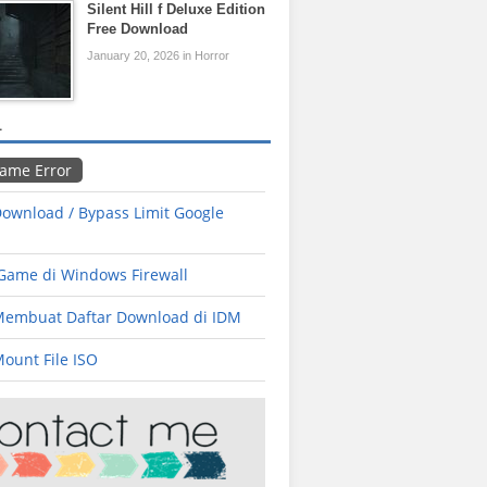
Silent Hill f Deluxe Edition
Free Download
January 20, 2026 in Horror
L
Game Error
ownload / Bypass Limit Google
 Game di Windows Firewall
Membuat Daftar Download di IDM
ount File ISO