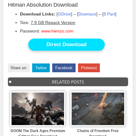
Hitman Absolution Download
Download Links:
[
GDrive
] – [
Downace
] – [
8 Part
]
Size:
7.9 GB Repack Version
Password:
www.hienzo.com
Direct Download
Share on:
Twitter
Facebook
Pinterest
RELATED POSTS
DOOM The Dark Ages Premium
Chains of Freedom Free