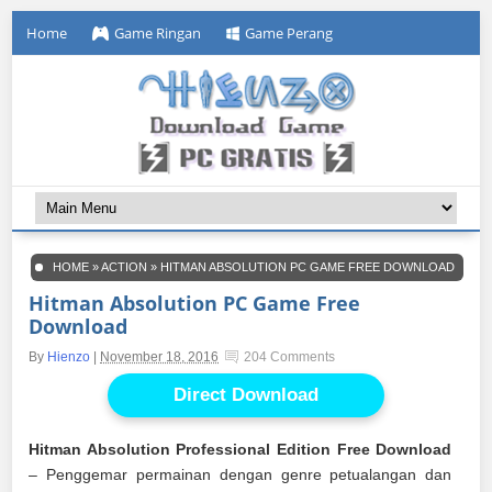
Home
Game Ringan
Game Perang
HOME
»
ACTION
»
HITMAN ABSOLUTION PC GAME FREE DOWNLOAD
Hitman Absolution PC Game Free
Download
By
Hienzo
|
November 18, 2016
204 Comments
Direct Download
Hitman Absolution Professional Edition Free Download
– Penggemar permainan dengan genre petualangan dan