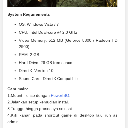
System Requirements
OS: Windows Vista / 7
CPU: Intel Dual-core @ 2.0 GHz
Video Memory: 512 MB (Geforce 8800 / Radeon HD
2900)
RAM: 2 GB
Hard Drive: 26 GB free space
DirectX: Version 10
Sound Card: DirectX Compatible
Cara main:
1.Mount file iso dengan
PowerISO
.
2.Jalankan setup kemudian instal.
3.Tunggu hingga prosesnya selesai.
4.Klik kanan pada shortcut game di desktop lalu run as
admin.