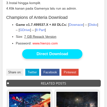
3.Instal hingga komplit.
4.Klik kanan pada Gamenya lalu run as admin.
Champions of Anteria Download
Game v1.7.499537.X + All DLCs:
[
Downace
] – [
Disko
]
– [
GDrive
] – [
8 Part
]
Size:
7 GB Repack Version
Password:
www.hienzo.com
Direct Download
Share on:
Twitter
Facebook
Pinterest
RELATED POSTS