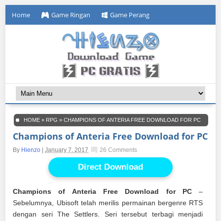
Home
Game Ringan
Game Perang
HOME
»
RPG
»
CHAMPIONS OF ANTERIA FREE DOWNLOAD FOR PC
Champions of Anteria Free Download for PC
By
Hienzo
|
January 7, 2017
26 Comments
Direct Download
Champions of Anteria Free Download for PC
–
Sebelumnya, Ubisoft telah merilis permainan bergenre RTS
dengan seri The Settlers. Seri tersebut terbagi menjadi