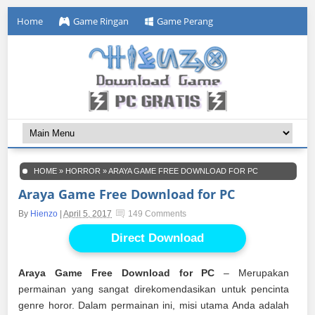
Home
Game Ringan
Game Perang
HOME
»
HORROR
»
ARAYA GAME FREE DOWNLOAD FOR PC
Araya Game Free Download for PC
By
Hienzo
|
April 5, 2017
149 Comments
Direct Download
Araya Game Free Download for PC
– Merupakan
permainan yang sangat direkomendasikan untuk pencinta
genre horor. Dalam permainan ini, misi utama Anda adalah