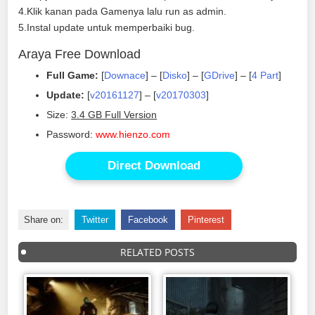
4.Klik kanan pada Gamenya lalu run as admin.
5.Instal update untuk memperbaiki bug.
Araya Free Download
Full Game:
[
Downace
] – [
Disko
] – [
GDrive
] – [
4 Part
]
Update:
[
v20161127
] – [
v20170303
]
Size:
3.4 GB Full Version
Password:
www.hienzo.com
Direct Download
Share on:
Twitter
Facebook
Pinterest
RELATED POSTS