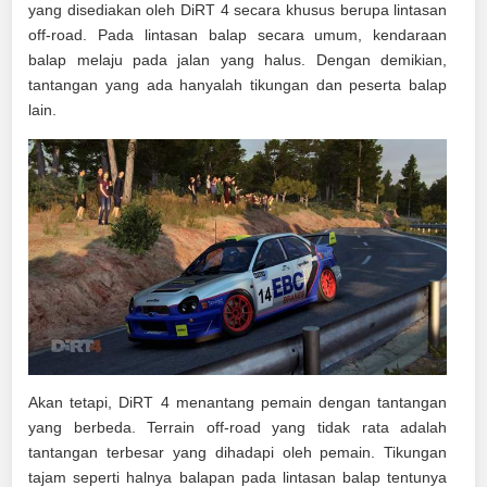
yang disediakan oleh DiRT 4 secara khusus berupa lintasan
off-road. Pada lintasan balap secara umum, kendaraan
balap melaju pada jalan yang halus. Dengan demikian,
tantangan yang ada hanyalah tikungan dan peserta balap
lain.
Akan tetapi, DiRT 4 menantang pemain dengan tantangan
yang berbeda. Terrain off-road yang tidak rata adalah
tantangan terbesar yang dihadapi oleh pemain. Tikungan
tajam seperti halnya balapan pada lintasan balap tentunya