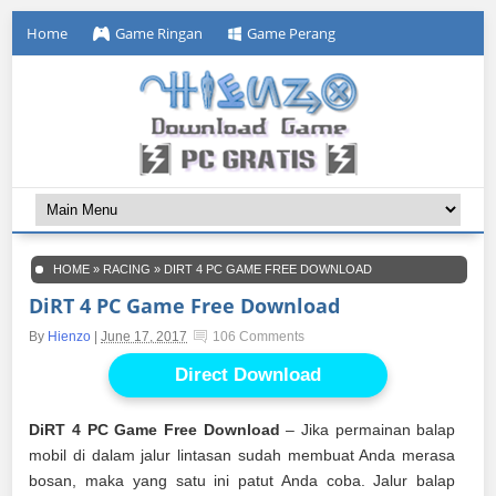
Home
Game Ringan
Game Perang
HOME
»
RACING
»
DIRT 4 PC GAME FREE DOWNLOAD
DiRT 4 PC Game Free Download
By
Hienzo
|
June 17, 2017
106 Comments
Direct Download
DiRT 4 PC Game Free Download
– Jika permainan balap
mobil di dalam jalur lintasan sudah membuat Anda merasa
bosan, maka yang satu ini patut Anda coba. Jalur balap