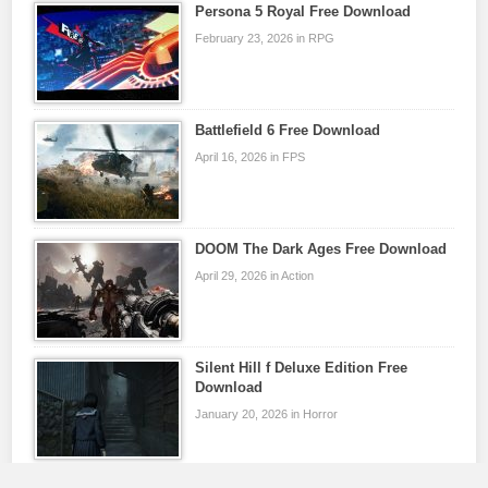
Persona 5 Royal Free Download
February 23, 2026 in RPG
Battlefield 6 Free Download
April 16, 2026 in FPS
DOOM The Dark Ages Free Download
April 29, 2026 in Action
Silent Hill f Deluxe Edition Free
Download
January 20, 2026 in Horror
TUTORIAL