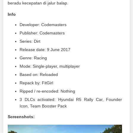
beradu kecepatan di jalur balap.
Info
Developer: Codemasters
Publisher: Codemasters
Series: Dirt
Release date: 9 June 2017
Genre: Racing
Mode: Single-player, multiplayer
Based on: Reloaded
Repack by: FitGirl
Ripped / re-encoded: Nothing
3 DLCs activated: Hyundai R5 Rally Car, Founder
Icon, Team Booster Pack
Screenshots: