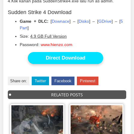
4.Klik kanan pada SuddenStrike4.exe lalu run as admin.
Sudden Strike 4 Download
Game + DLC:
[
Downace
] – [
Disko
] – [
GDrive
] – [
5
Part
]
Size:
4.9 GB Full Version
Password:
www.hienzo.com
Direct Download
Share on:
Twitter
Facebook
Pinterest
RELATED POSTS