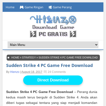
Home
Game Ringan
Game Perang
HOME
»
STRATEGY
»
SUDDEN STRIKE 4 PC GAME FREE DOWNLOAD
Sudden Strike 4 PC Game Free Download
By
Hienzo
|
August 18, 2017
24 Comments
Direct Download
Sudden Strike 4 PC Game Free Download
– Perang dunia
kedua masih terus bergulir di Sudden Strike 4. Anda akan
diberi tugas sebagai tentara yang siap menjadi komandan