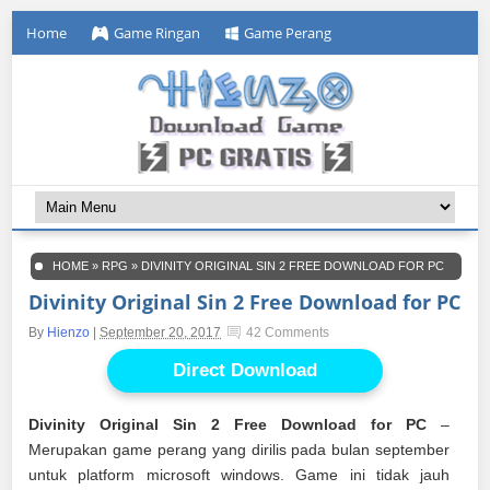
Home
Game Ringan
Game Perang
HOME
»
RPG
»
DIVINITY ORIGINAL SIN 2 FREE DOWNLOAD FOR PC
Divinity Original Sin 2 Free Download for PC
By
Hienzo
|
September 20, 2017
42 Comments
Direct Download
Divinity Original Sin 2 Free Download for PC
–
Merupakan game perang yang dirilis pada bulan september
untuk platform microsoft windows. Game ini tidak jauh