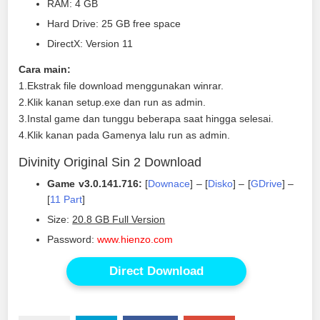
RAM: 4 GB
Hard Drive: 25 GB free space
DirectX: Version 11
Cara main:
1.Ekstrak file download menggunakan winrar.
2.Klik kanan setup.exe dan run as admin.
3.Instal game dan tunggu beberapa saat hingga selesai.
4.Klik kanan pada Gamenya lalu run as admin.
Divinity Original Sin 2 Download
Game v3.0.141.716:
[
Downace
] – [
Disko
] – [
GDrive
] –
[
11 Part
]
Size:
20.8 GB Full Version
Password:
www.hienzo.com
Direct Download