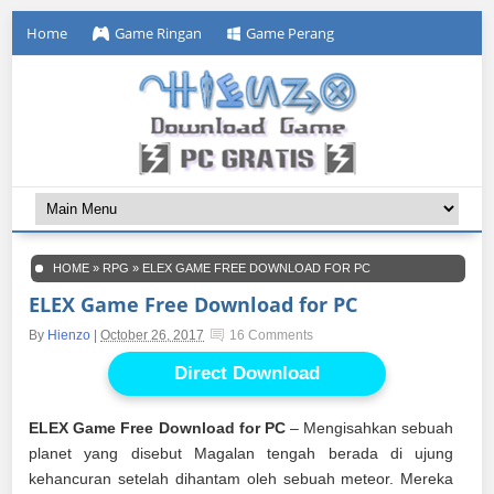
Home
Game Ringan
Game Perang
HOME
»
RPG
»
ELEX GAME FREE DOWNLOAD FOR PC
ELEX Game Free Download for PC
By
Hienzo
|
October 26, 2017
16 Comments
Direct Download
ELEX Game Free Download for PC
– Mengisahkan sebuah
planet yang disebut Magalan tengah berada di ujung
kehancuran setelah dihantam oleh sebuah meteor. Mereka