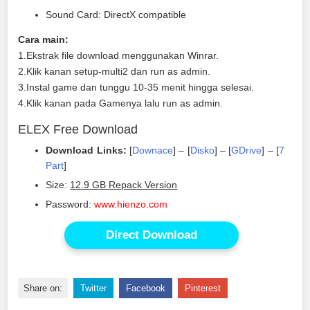
Sound Card: DirectX compatible
Cara main:
1.Ekstrak file download menggunakan Winrar.
2.Klik kanan setup-multi2 dan run as admin.
3.Instal game dan tunggu 10-35 menit hingga selesai.
4.Klik kanan pada Gamenya lalu run as admin.
ELEX Free Download
Download Links:
[
Downace
] – [
Disko
] – [
GDrive
] – [
7
Part
]
Size:
12.9 GB
Repack Version
Password:
www.hienzo.com
Direct Download
Share on:
Twitter
Facebook
Pinterest