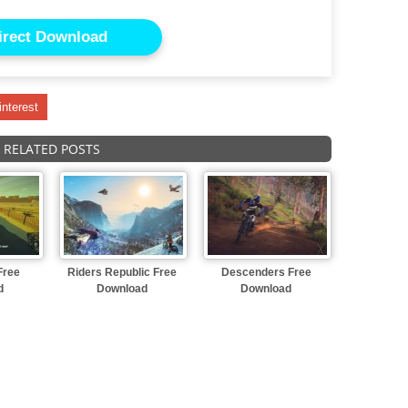
irect Download
interest
RELATED POSTS
Free
Riders Republic Free
Descenders Free
d
Download
Download