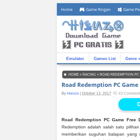
Home
Game Ringan
Game Pe
Emulator
Games List
Genre 
HOME
»
RACING
»
ROAD REDEMPTION PC
Road Redemption PC Game 
By
Hienzo
|
October 13, 2017
43 Commen
D
Road Redemption PC Game Free 
Redemption adalah salah satu pilihan
memberikan suguhan balapan yang m