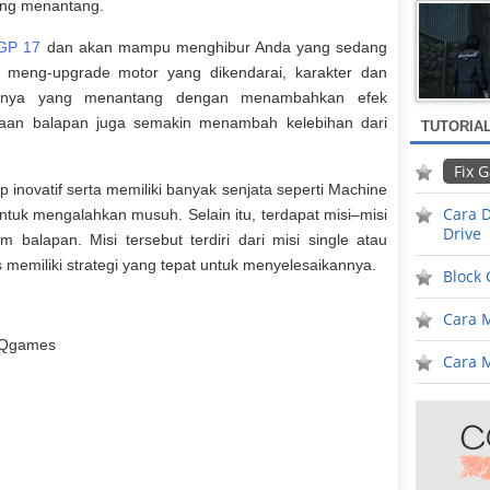
ang menantang.
GP 17
dan akan mampu menghibur Anda yang sedang
 meng-upgrade motor yang dikendarai, karakter dan
annya yang menantang dengan menambahkan efek
aan balapan juga semakin menambah kelebihan dari
TUTORIA
Fix 
 inovatif serta memiliki banyak senjata seperti Machine
Cara D
tuk mengalahkan musuh. Selain itu, terdapat misi–misi
Drive
m balapan. Misi tersebut terdiri dari misi single atau
memiliki strategi yang tepat untuk menyelesaikannya.
Block
Cara 
 EQgames
Cara M
n