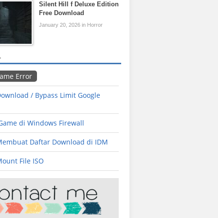
Silent Hill f Deluxe Edition
Free Download
January 20, 2026 in Horror
L
Game Error
ownload / Bypass Limit Google
 Game di Windows Firewall
Membuat Daftar Download di IDM
ount File ISO