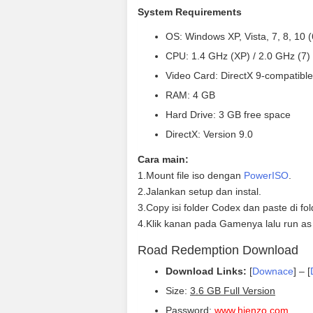
System Requirements
OS: Windows XP, Vista, 7, 8, 10 (
CPU: 1.4 GHz (XP) / 2.0 GHz (7)
Video Card: DirectX 9-compatible
RAM: 4 GB
Hard Drive: 3 GB free space
DirectX: Version 9.0
Cara main:
1.Mount file iso dengan
PowerISO
.
2.Jalankan setup dan instal.
3.Copy isi folder Codex dan paste di fo
4.Klik kanan pada Gamenya lalu run as
Road Redemption Download
Download Links:
[
Downace
] – [
Size:
3.6 GB Full Version
Password:
www.hienzo.com