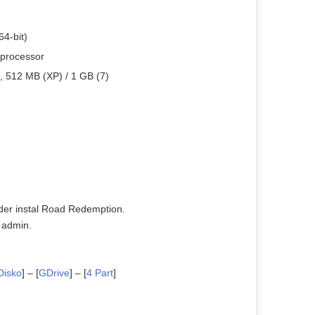
64-bit)
 processor
, 512 MB (XP) / 1 GB (7)
lder instal Road Redemption.
 admin.
Disko
] – [
GDrive
] – [
4 Part
]