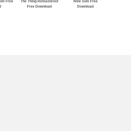
dom Free
The Thing Remastered
Nine Sols Free
d
Free Download
Download