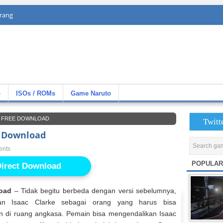
rang
»
ISOs / ROMs
Game Naruto
E FREE DOWNLOAD
Twitt
e Download
ents
POPULAR
irect Download
oad
– Tidak begitu berbeda dengan versi sebelumnya,
 Isaac Clarke sebagai orang yang harus bisa
n di ruang angkasa. Pemain bisa mengendalikan Isaac