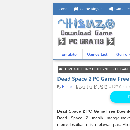
Home
Game Ringan
Game Pe
Emulator
Games List
Genre 
HOME
»
ACTION
»
DEAD SPACE 2 PC GAM
Dead Space 2 PC Game Fre
By
Hienzo
|
November 16, 2017
27 Comm
D
Dead Space 2 PC Game Free Downl
Dead Space 2 masih menggunakan
menyelesaikan misi melawan para Alie