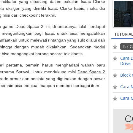
indikator yang dipasang dalam pakaian Isaac Clarke
la oksigen yang dimiliki Isaac Clarke habis, maka dia
isi dari checkpoint terakhir.
 game Dead Space 2 ini, di antaranya ialah terdapat
g menguntungkan bagi Isaac untuk bisa mengalahkan
TUTORIA
nfaatkan untuk melewati rintangan yang sulit dilalui dan
Fix 
hingga dengan mudah dikalahkan. Sedangkan modul
k bisa mengangkat barang secara telekinetis.
Cara D
Drive
seri pertama, pemain harus menghadapi wabah baru
 bernama Sprawl. Untuk mendukung misi
Dead Space 2
Block
rade armor dan senjata yang digunakan dengan power
na pemain bisa menjual maupun membeli berbagai item.
Cara 
Cara M