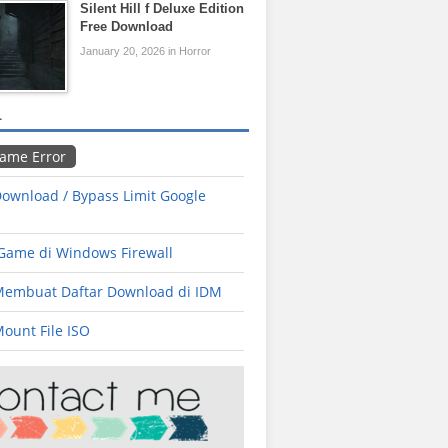
Silent Hill f Deluxe Edition
Free Download
January 20, 2026 in Horror
L
Game Error
ownload / Bypass Limit Google
 Game di Windows Firewall
Membuat Daftar Download di IDM
ount File ISO