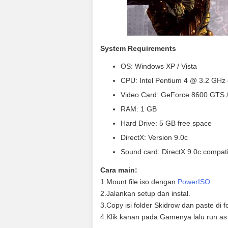
System Requirements
OS: Windows XP / Vista
CPU: Intel Pentium 4 @ 3.2 GHz o
Video Card: GeForce 8600 GTS /
RAM: 1 GB
Hard Drive: 5 GB free space
DirectX: Version 9.0c
Sound card: DirectX 9.0c compat
Cara main:
1.Mount file iso dengan
PowerISO
.
2.Jalankan setup dan instal.
3.Copy isi folder Skidrow dan paste di fo
4.Klik kanan pada Gamenya lalu run as