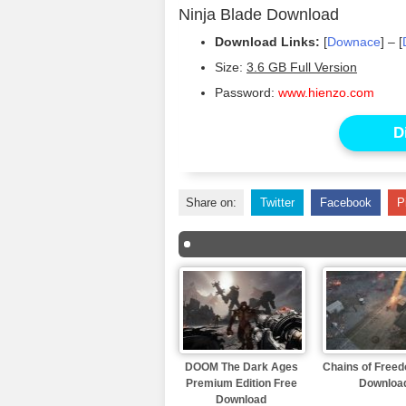
Ninja Blade Download
Download Links:
[
Downace
] – [
Size:
3.6 GB Full Version
Password:
www.hienzo.com
D
Share on:
Twitter
Facebook
P
DOOM The Dark Ages
Chains of Free
Premium Edition Free
Downloa
Download