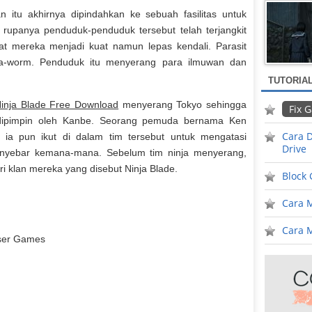
 itu akhirnya dipindahkan ke sebuah fasilitas untuk
iti, rupanya penduduk-penduduk tersebut telah terjangkit
t mereka menjadi kuat namun lepas kendali. Parasit
lpha-worm. Penduduk itu menyerang para ilmuwan dan
TUTORIA
inja Blade Free Download
menyerang Tokyo sehingga
Fix 
g dipimpin oleh Kanbe. Seorang pemuda bernama Ken
Cara D
a pun ikut di dalam tim tersebut untuk mengatasi
Drive
yebar kemana-mana. Sebelum tim ninja menyerang,
 klan mereka yang disebut Ninja Blade.
Block
Cara 
Cara M
ser Games