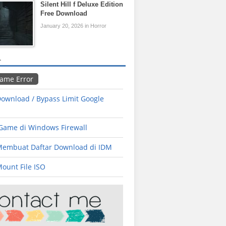
Silent Hill f Deluxe Edition
Free Download
January 20, 2026 in Horror
L
Game Error
ownload / Bypass Limit Google
 Game di Windows Firewall
Membuat Daftar Download di IDM
ount File ISO