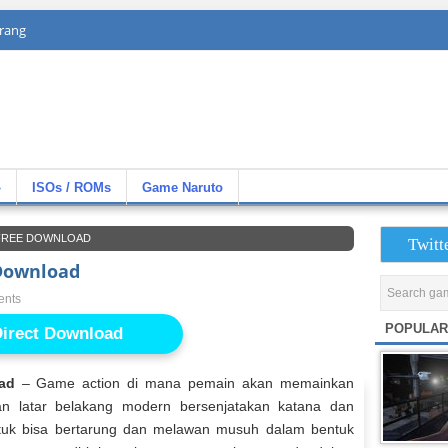
rang
»
ISOs / ROMs
Game Naruto
 FREE DOWNLOAD
Twitt
Download
ents
POPULAR
irect Download
ad
– Game action di mana pemain akan memainkan
n latar belakang modern bersenjatakan katana dan
tuk bisa bertarung dan melawan musuh dalam bentuk