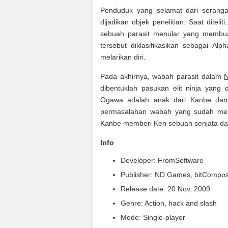
Penduduk yang selamat dari serangan
dijadikan objek penelitian. Saat ditel
sebuah parasit menular yang membua
tersebut diklasifikasikan sebagai A
melarikan diri.
Pada akhirnya, wabah parasit dalam
N
dibentuklah pasukan elit ninja yan
Ogawa adalah anak dari Kanbe dan i
permasalahan wabah yang sudah men
Kanbe memberi Ken sebuah senjata dari
Info
Developer: FromSoftware
Publisher: ND Games, bitCompo
Release date: 20 Nov, 2009
Genre: Action, hack and slash
Mode: Single-player