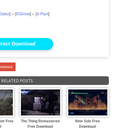
Disko
] – [
GDrive
] – [
4 Part
]
irect Download
interest
RELATED POSTS
dom Free
The Thing Remastered
Nine Sols Free
d
Free Download
Download