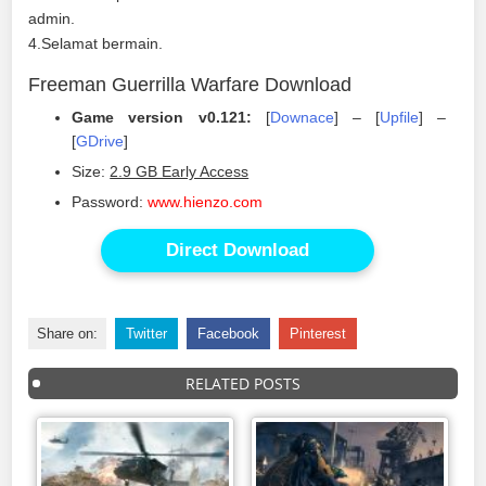
admin.
4.Selamat bermain.
Freeman Guerrilla Warfare Download
Game version v0.121:
[
Downace
] – [
Upfile
] –
[
GDrive
]
Size:
2.9 GB Early Access
Password:
www.hienzo.com
Direct Download
Share on:
Twitter
Facebook
Pinterest
RELATED POSTS