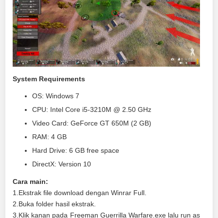
System Requirements
OS: Windows 7
CPU: Intel Core i5-3210M @ 2.50 GHz
Video Card: GeForce GT 650M (2 GB)
RAM: 4 GB
Hard Drive: 6 GB free space
DirectX: Version 10
Cara main:
1.Ekstrak file download dengan Winrar Full.
2.Buka folder hasil ekstrak.
3.Klik kanan pada Freeman Guerrilla Warfare.exe lalu run as