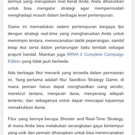
lainnya yang merupakan rival berat Anda. Anda diharuskan
untuk bisa mengatur strategi agar mempermudah
menghadapi musuh dalam berbagai level pertempuran.
Game ini memadukan sistem pertempuran bergaya fps
dengan strategi real-time yang mengharuskan Anda untuk
memimpin tentara, merencanakan taktik peperangan, sambil
tetap ikut serta dalam pertarungan baku tembak sebagai
prajurit handal. Mainkan juga
ARMA 3 Complete Campaign
Edition
yang tidak jauh berbeda.
Ada berbagai fitur menarik yang tersedia dalam permainan
ini. Yang pertama adalah fitur Sandbox Strategy Game, di
mana pemain harus dapat menghasilkan uang sendiri,
merekrut tentara, menjarah desa, menyerang wilayah
tertentu, dan sebagainya untuk dapat mencapai tujuannya
menaklukkan dunia.
Fitur yang lainnya berupa Shooter and Real-Time Strategy,
di mana Anda bisa melakukan serangkaian gaya bertempur
yang unik dan pemain diharapkan untuk bisa merencanakan