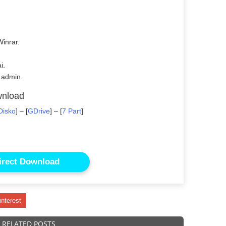
inrar.
i.
 admin.
wnload
Disko
] – [
GDrive
] – [
7 Part
]
irect Download
interest
RELATED POSTS