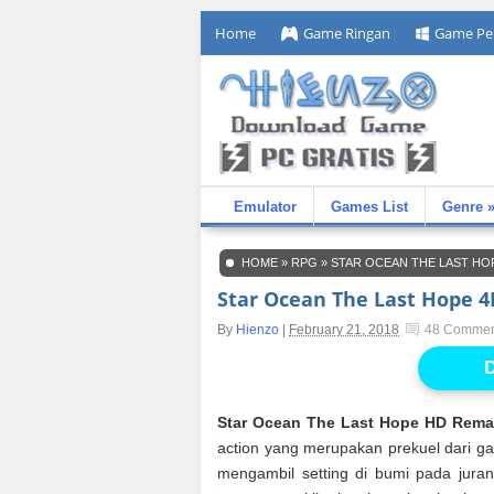
Home
Game Ringan
Game Pe
Emulator
Games List
Genre 
HOME
»
RPG
»
STAR OCEAN THE LAST HO
Star Ocean The Last Hope 
By
Hienzo
|
February 21, 2018
48 Commen
D
Star Ocean The Last Hope HD Rema
action yang merupakan prekuel dari ga
mengambil setting di bumi pada juran