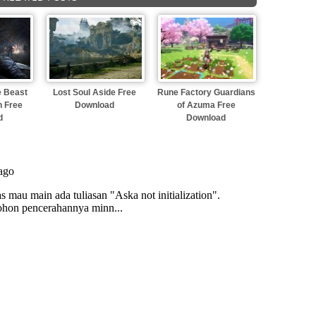
e Beast
Lost Soul Aside Free
Rune Factory Guardians
n Free
Download
of Azuma Free
d
Download