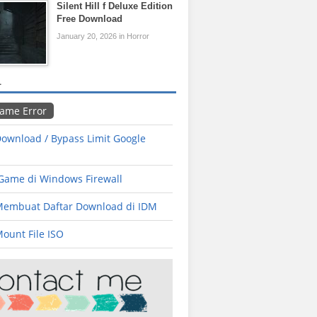
Silent Hill f Deluxe Edition
Free Download
January 20, 2026 in Horror
L
Game Error
ownload / Bypass Limit Google
 Game di Windows Firewall
Membuat Daftar Download di IDM
ount File ISO