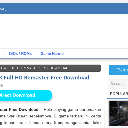
rang
»
ISOs / ROMs
Game Naruto
PE 4K FULL HD REMASTER FREE DOWNLOAD
Twitt
4K Full HD Remaster Free Download
ts
POPULAR
irect Download
ster Free Download
– Role-playing game bertemakan
me Star Ocean sebelumnya. Di game terbaru ini, cerita
g kehancuran di mana terjadi peperangan antar faksi