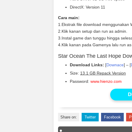
DirectX: Version 11
Cara main:
1.Ekstrak file download menggunakan W
2.Klik kanan setup dan run as admin.
3.Instal game dan tunggu hingga selesa
4.Klik kanan pada Gamenya lalu run as
Star Ocean The Last Hope Do
Download Links:
[
Downace
] – [
Size:
13.1 GB
Repack Version
Password:
www.hienzo.com
D
Share on:
Twitter
Facebook
P