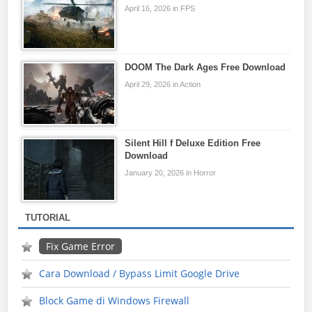
April 16, 2026 in FPS
DOOM The Dark Ages Free Download
April 29, 2026 in Action
Silent Hill f Deluxe Edition Free
Download
January 20, 2026 in Horror
TUTORIAL
Fix Game Error
Cara Download / Bypass Limit Google Drive
Block Game di Windows Firewall