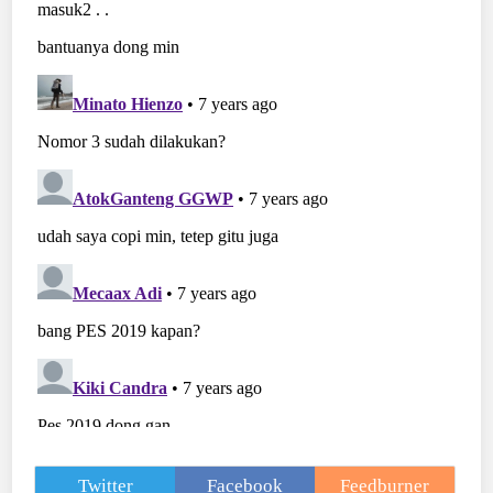
Twitter
Facebook
Feedburner