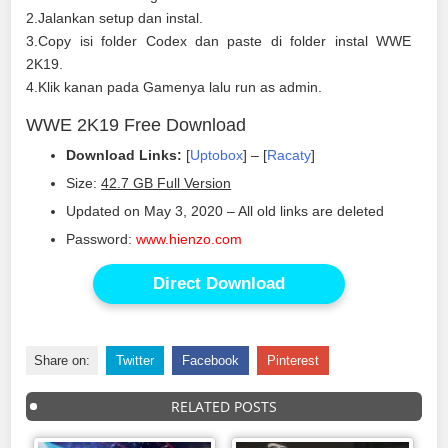
2.Jalankan setup dan instal.
3.Copy isi folder Codex dan paste di folder instal WWE
2K19.
4.Klik kanan pada Gamenya lalu run as admin.
WWE 2K19 Free Download
Download Links:
[
Uptobox
] – [
Racaty
]
Size:
42.7 GB Full Version
Updated on May 3, 2020 – All old links are deleted
Password:
www.hienzo.com
Direct Download
Share on:
Twitter
Facebook
Pinterest
RELATED POSTS