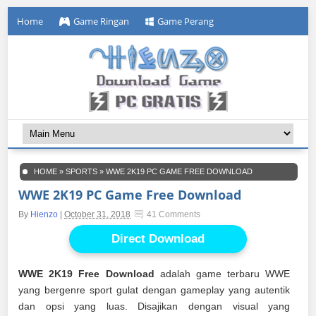
Home
Game Ringan
Game Perang
HOME
»
SPORTS
»
WWE 2K19 PC GAME FREE DOWNLOAD
WWE 2K19 PC Game Free Download
By
Hienzo
|
October 31, 2018
41 Comments
Direct Download
WWE 2K19 Free Download
adalah game terbaru WWE
yang bergenre sport gulat dengan gameplay yang autentik
dan opsi yang luas. Disajikan dengan visual yang