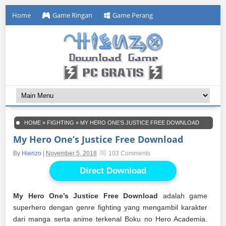
Home
Game Ringan
Game Perang
HOME
»
FIGHTING
»
MY HERO ONE’S JUSTICE FREE DOWNLOAD
My Hero One’s Justice Free Download
By
Hienzo
|
November 5, 2018
103 Comments
Direct Download
My Hero One’s Justice Free Download
adalah game
superhero dengan genre fighting yang mengambil karakter
dari manga serta anime terkenal Boku no Hero Academia.