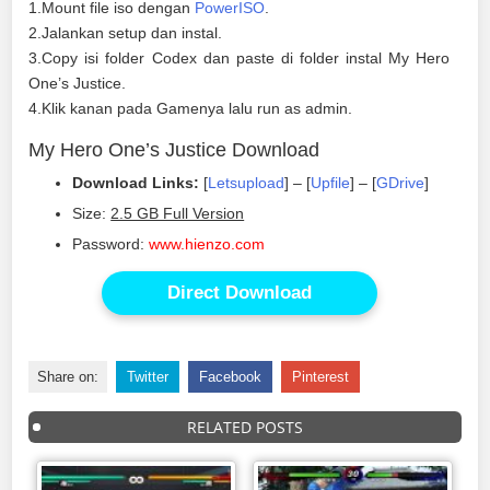
1.Mount file iso dengan
PowerISO
.
2.Jalankan setup dan instal.
3.Copy isi folder Codex dan paste di folder instal My Hero
One’s Justice.
4.Klik kanan pada Gamenya lalu run as admin.
My Hero One’s Justice Download
Download Links:
[
Letsupload
] – [
Upfile
] – [
GDrive
]
Size:
2.5 GB Full Version
Password:
www.hienzo.com
Direct Download
Share on:
Twitter
Facebook
Pinterest
RELATED POSTS