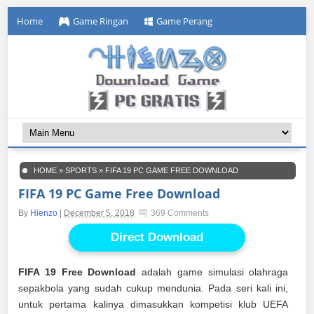
Home
Game Ringan
Game Perang
HOME
»
SPORTS
»
FIFA 19 PC GAME FREE DOWNLOAD
FIFA 19 PC Game Free Download
By
Hienzo
|
December 5, 2018
369 Comments
Direct Download
FIFA 19 Free Download
adalah game simulasi olahraga
sepakbola yang sudah cukup mendunia. Pada seri kali ini,
untuk pertama kalinya dimasukkan kompetisi klub UEFA