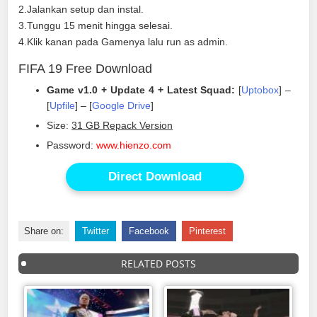
2.Jalankan setup dan instal.
3.Tunggu 15 menit hingga selesai.
4.Klik kanan pada Gamenya lalu run as admin.
FIFA 19 Free Download
Game v1.0 + Update 4 + Latest Squad:
[
Uptobox
] –
[
Upfile
] – [
Google Drive
]
Size:
31 GB Repack Version
Password:
www.hienzo.com
Direct Download
Share on:
Twitter
Facebook
Pinterest
RELATED POSTS