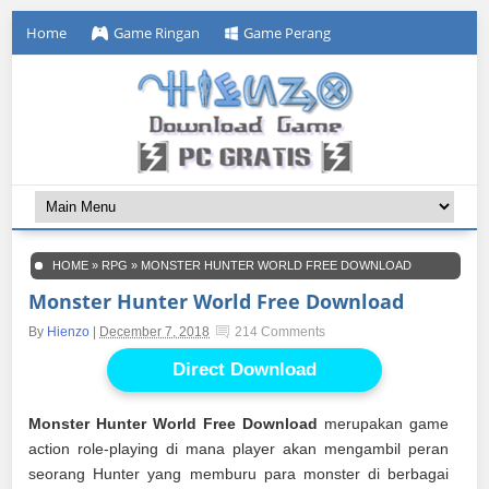
Home
Game Ringan
Game Perang
HOME
»
RPG
»
MONSTER HUNTER WORLD FREE DOWNLOAD
Monster Hunter World Free Download
By
Hienzo
|
December 7, 2018
214 Comments
Direct Download
Monster Hunter World Free Download
merupakan game
action role-playing di mana player akan mengambil peran
seorang Hunter yang memburu para monster di berbagai