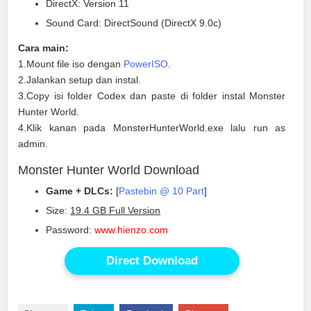
DirectX: Version 11
Sound Card: DirectSound (DirectX 9.0c)
Cara main:
1.Mount file iso dengan
PowerISO
.
2.Jalankan setup dan instal.
3.Copy isi folder Codex dan paste di folder instal Monster
Hunter World.
4.Klik kanan pada MonsterHunterWorld.exe lalu run as
admin.
Monster Hunter World Download
Game + DLCs:
[
Pastebin @ 10 Part
]
Size:
19.4 GB Full Version
Password:
www.hienzo.com
Direct Download