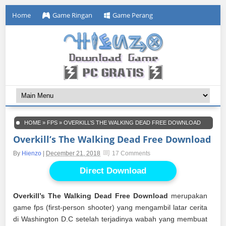
Home
Game Ringan
Game Perang
HOME
»
FPS
»
OVERKILL’S THE WALKING DEAD FREE DOWNLOAD
Overkill’s The Walking Dead Free Download
By
Hienzo
|
December 21, 2018
17 Comments
Direct Download
Overkill’s The Walking Dead Free Download
merupakan
game fps (first-person shooter) yang mengambil latar cerita
di Washington D.C setelah terjadinya wabah yang membuat