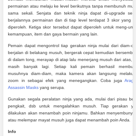
permainan atau melaju ke level berikutnya tanpa membunuh mu
sama sekali. Senjata dan teknik ninja dapat di-upgrade seir
berjalannya permainan dan di tiap level terdapat 3 skor yang b
diperoleh. Ketiga skor tersebut dapat diperoleh untuk meng-unl
kemampuan, item dan gaya bermain yang lain.
Pemain dapat mengontrol tiap gerakan ninja mulai dari diam-d
berjalan di belakang musuh, bergerak cepat kemudian bersembu
di dalam tong, merayap di atap lalu menerjang musuh dari atas, 
masih banyak lagi. Setiap kali pemain berhasil membun
musuhnya diam-diam, maka kamera akan langsung melakuk
zoom in sebagai efek yang menegangkan. Coba juga
Arag
Assassin Masks
yang serupa.
Gunakan segala peralatan ninja yang ada, mulai dari pisau bela
pengkait, dsb untuk mengalahkan musuh. Tiap gerakan ya
dilakukan akan menambah poin ninjamu. Bahkan menyembunyi
atau melempar mayat musuh juga dapat menambah poin Anda.
Info