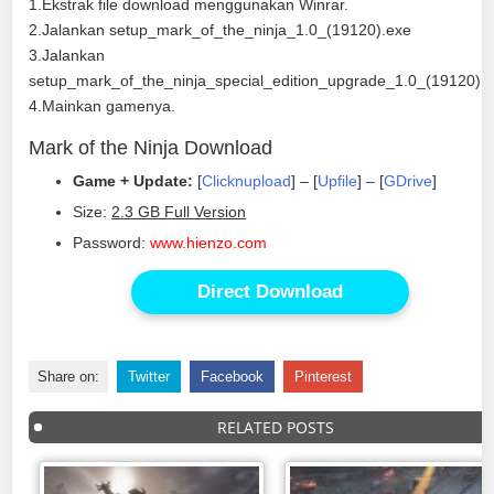
1.Ekstrak file download menggunakan Winrar.
2.Jalankan setup_mark_of_the_ninja_1.0_(19120).exe
3.Jalankan
setup_mark_of_the_ninja_special_edition_upgrade_1.0_(19120).
4.Mainkan gamenya.
Mark of the Ninja Download
Game + Update:
[
Clicknupload
] – [
Upfile
] – [
GDrive
]
Size:
2.3 GB Full Version
Password:
www.hienzo.com
Direct Download
Share on:
Twitter
Facebook
Pinterest
RELATED POSTS