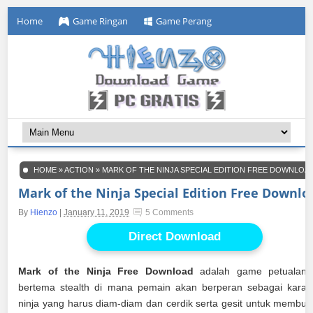
Home
Game Ringan
Game Perang
HOME
»
ACTION
»
MARK OF THE NINJA SPECIAL EDITION FREE DOWNLOA
Mark of the Ninja Special Edition Free Downlo
By
Hienzo
|
January 11, 2019
5 Comments
Direct Download
Mark of the Ninja Free Download
adalah game petualang
bertema stealth di mana pemain akan berperan sebagai karak
ninja yang harus diam-diam dan cerdik serta gesit untuk membu