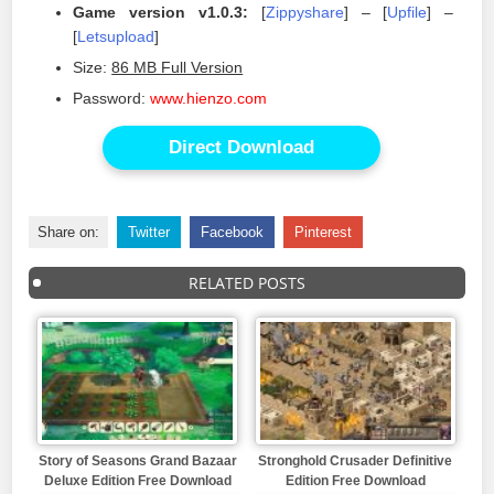
Game version v1.0.3:
[
Zippyshare
] – [
Upfile
] –
[
Letsupload
]
Size:
86 MB Full Version
Password:
www.hienzo.com
Direct Download
Share on:
Twitter
Facebook
Pinterest
RELATED POSTS
Story of Seasons Grand Bazaar
Stronghold Crusader Definitive
Deluxe Edition Free Download
Edition Free Download