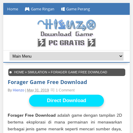
Home
Game Ringan
Game Perang
HOME
»
SIMULATION
»
FORAGER GAME FREE DOWNLOAD
Forager Game Free Download
By
Hienzo
|
May 31, 2019
1 Comment
Direct Download
Forager Free Download
adalah game dengan tampilan 2D
bertema eksplorasi di mana permainan ini menawarkan
berbagai jenis game menarik seperti mencari sumber daya,