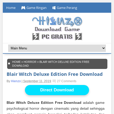
Home
Game Ringan
Game Perang
HOME
»
HORROR
»
BLAIR WITCH DELUXE EDITION FREE
DOWNLOAD
Blair Witch Deluxe Edition Free Download
By
Hienzo
|
September 11, 2019
27 Comments
Direct Download
Blair Witch Deluxe Edition Free Download
adalah game
psychological horror dengan cinematic yang detail sehingga