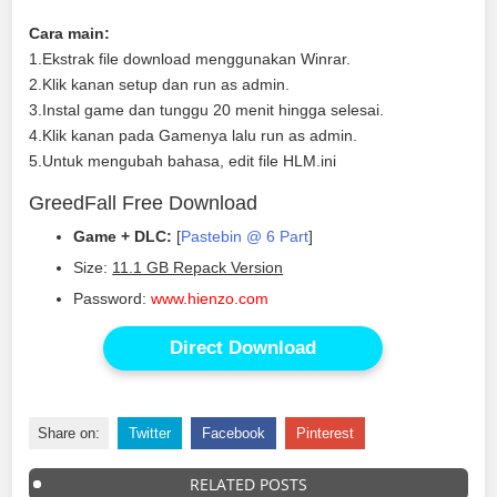
Cara main:
1.Ekstrak file download menggunakan Winrar.
2.Klik kanan setup dan run as admin.
3.Instal game dan tunggu 20 menit hingga selesai.
4.Klik kanan pada Gamenya lalu run as admin.
5.Untuk mengubah bahasa, edit file HLM.ini
GreedFall Free Download
Game + DLC:
[
Pastebin @ 6 Part
]
Size:
11.1 GB Repack Version
Password:
www.hienzo.com
Direct Download
Share on:
Twitter
Facebook
Pinterest
RELATED POSTS