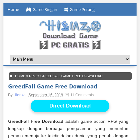
Home
Game Ringan
Game Perang
HOME
»
RPG
»
GREEDFALL GAME FREE DOWNLOAD
GreedFall Game Free Download
By
Hienzo
|
September 16, 2019
11 Comments
Direct Download
GreedFall Free Download
adalah game action RPG yang
lengkap dengan berbagai pengalaman yang menuntun
pemain menuju ke takdir dalam dunia yang penuh dengan