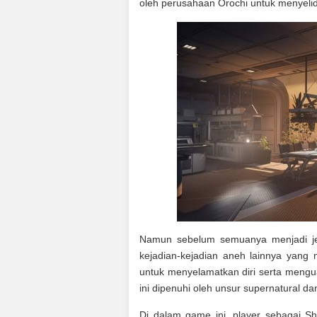
oleh perusahaan Orochi untuk menyelidi
Namun sebelum semuanya menjadi jel
kejadian-kejadian aneh lainnya yang m
untuk menyelamatkan diri serta mengua
ini dipenuhi oleh unsur supernatural d
Di dalam game ini, player sebagai S