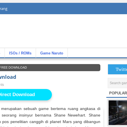
rang
»
ISOs / ROMs
Game Naruto
 FREE DOWNLOAD
Twitt
wnload
nts
POPULAR
irect Download
merupakan sebuah game bertema ruang angkasa di
 seorang insinyur bernama Shane Newehart. Shane
h pos penelitian canggih di planet Mars yang dibangun