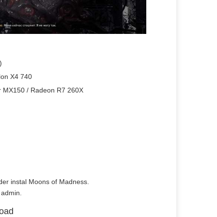
)
hlon X4 740
r MX150 / Radeon R7 260X
lder instal Moons of Madness.
 admin.
load