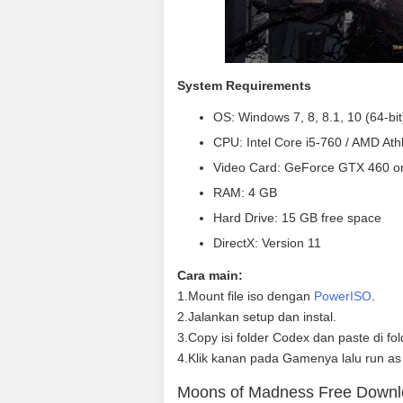
System Requirements
OS: Windows 7, 8, 8.1, 10 (64-bit
CPU: Intel Core i5-760 / AMD At
Video Card: GeForce GTX 460 o
RAM: 4 GB
Hard Drive: 15 GB free space
DirectX: Version 11
Cara main:
1.Mount file iso dengan
PowerISO
.
2.Jalankan setup dan instal.
3.Copy isi folder Codex dan paste di fo
4.Klik kanan pada Gamenya lalu run as
Moons of Madness Free Down