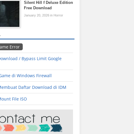
Silent Hill f Deluxe Edition
Free Download
January 20, 2026 in Horror
L
Game Error
ownload / Bypass Limit Google
 Game di Windows Firewall
Membuat Daftar Download di IDM
ount File ISO