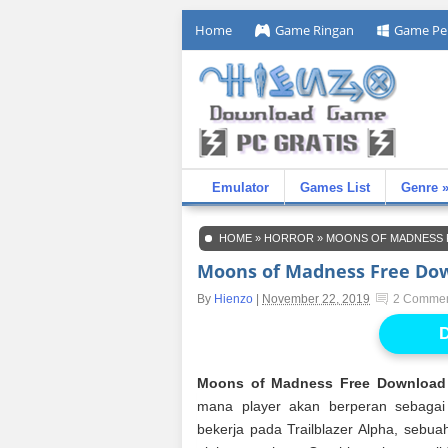
Home
Game Ringan
Game Pe
Emulator
Games List
Genre 
HOME
»
HORROR
»
MOONS OF MADNESS
Moons of Madness Free Do
By
Hienzo
|
November 22, 2019
2 Comme
D
Moons of Madness Free Download
mana player akan berperan sebagai
bekerja pada Trailblazer Alpha, sebua