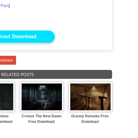
 Part
]
irect Download
interest
RELATED POSTS
Deluxe
Cronos The New Dawn
Granny Remake Free
ownload
Free Download
Download