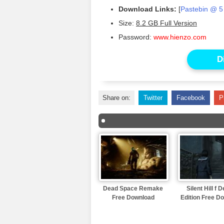
Download Links:
[
Pastebin @ 5
Size:
8.2 GB Full Version
Password:
www.hienzo.com
D
Share on:
Twitter
Facebook
P
Dead Space Remake
Silent Hill f 
Free Download
Edition Free D