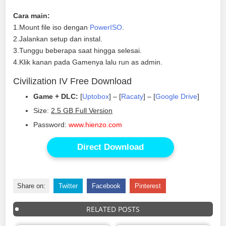
Cara main:
1.Mount file iso dengan
PowerISO
.
2.Jalankan setup dan instal.
3.Tunggu beberapa saat hingga selesai.
4.Klik kanan pada Gamenya lalu run as admin.
Civilization IV Free Download
Game + DLC:
[
Uptobox
] – [
Racaty
] – [
Google Drive
]
Size:
2.5 GB Full Version
Password:
www.hienzo.com
Direct Download
Share on:
Twitter
Facebook
Pinterest
RELATED POSTS