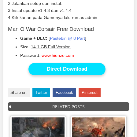
2.Jalankan setup dan instal.
3.Instal update v1.4.3 dan v1.4.4
4.Klik kanan pada Gamenya lalu run as admin.
Man O War Corsair Free Download
Game + DLC:
[
Pastebin @ 8 Part
]
Size:
14.1 GB Full Version
Password:
www.hienzo.com
Direct Download
Share on:
Twitter
Facebook
Pinterest
RELATED POSTS