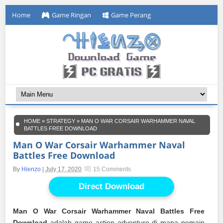
Home
Game Ringan
Game Perang
HOME
»
STRATEGY
»
MAN O WAR CORSAIR WARHAMMER NAVAL
BATTLES FREE DOWNLOAD
Man O War Corsair Warhammer Naval
Battles Free Download
By
Hienzo
|
July 17, 2020
15 Comments
Direct Download
Man O War Corsair Warhammer Naval Battles Free
Download
adalah game action adventure di mana pemain