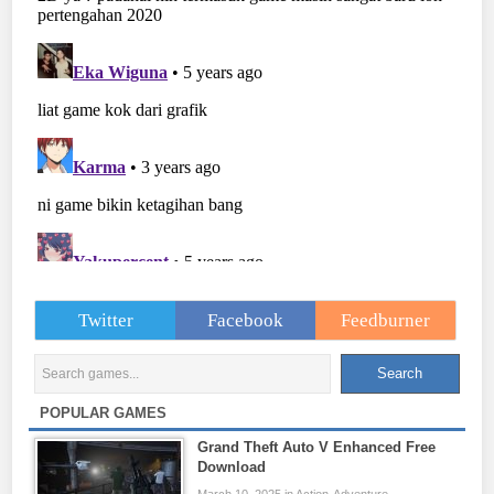
Twitter
Facebook
Feedburner
POPULAR GAMES
Grand Theft Auto V Enhanced Free
Download