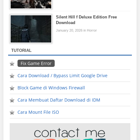
Silent Hill f Deluxe Edition Free
Download
January 20, 2026 in Horror
TUTORIAL
Fix Game Error
Cara Download / Bypass Limit Google Drive
Block Game di Windows Firewall
Cara Membuat Daftar Download di IDM
Cara Mount File ISO