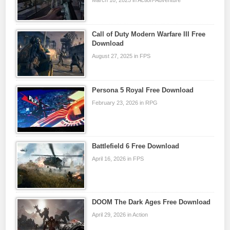
March 10, 2025 in Action-Adventure
Call of Duty Modern Warfare III Free
Download
August 27, 2025 in FPS
Persona 5 Royal Free Download
February 23, 2026 in RPG
Battlefield 6 Free Download
April 16, 2026 in FPS
DOOM The Dark Ages Free Download
April 29, 2026 in Action