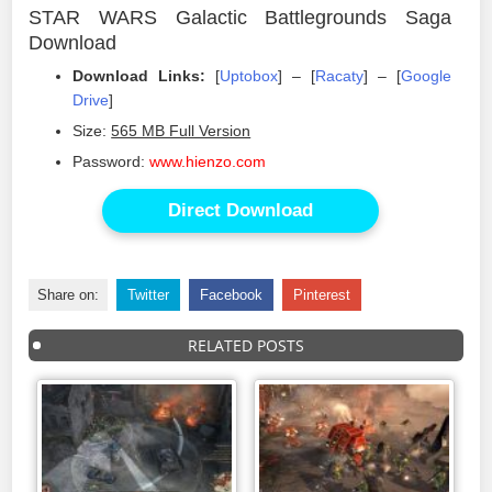
STAR WARS Galactic Battlegrounds Saga
Download
Download Links:
[
Uptobox
] – [
Racaty
] – [
Google
Drive
]
Size:
565 MB Full Version
Password:
www.hienzo.com
Direct Download
Share on:
Twitter
Facebook
Pinterest
RELATED POSTS