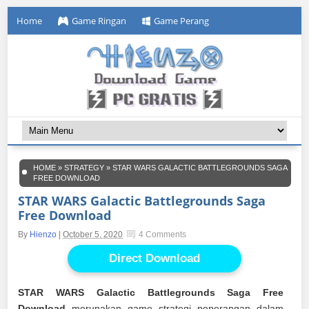
Home
Game Ringan
Game Perang
HOME
»
STRATEGY
»
STAR WARS GALACTIC BATTLEGROUNDS SAGA
FREE DOWNLOAD
STAR WARS Galactic Battlegrounds Saga
Free Download
By
Hienzo
|
October 5, 2020
4 Comments
Direct Download
STAR WARS Galactic Battlegrounds Saga Free
Download
merupakan game strategi peperangan dalam