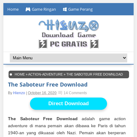
Home
Game Ringan
Game Perang
HOME
»
ACTION-ADVENTURE
»
THE SABOTEUR FREE DOWNLOAD
The Saboteur Free Download
By
Hienzo
|
October 16, 2020
14 Comments
Direct Download
The Saboteur Free Download
adalah game action
adventure di mana pemain akan dibawa ke Paris di tahun
1940-an yang dikuasai oleh Nazi. Pemain akan berperan